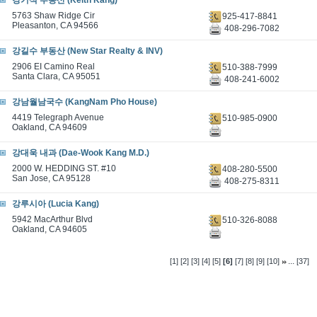
강기석 부동산 (Keith Kang)
5763 Shaw Ridge Cir
925-417-8841
Pleasanton, CA 94566
408-296-7082
강길수 부동산 (New Star Realty & INV)
2906 EI Camino Real
510-388-7999
Santa Clara, CA 95051
408-241-6002
강남월남국수 (KangNam Pho House)
4419 Telegraph Avenue
510-985-0900
Oakland, CA 94609
강대욱 내과 (Dae-Wook Kang M.D.)
2000 W. HEDDING ST. #10
408-280-5500
San Jose, CA 95128
408-275-8311
강루시아 (Lucia Kang)
5942 MacArthur Blvd
510-326-8088
Oakland, CA 94605
...
[1]
[2]
[3]
[4]
[5]
[6]
[7]
[8]
[9]
[10]
[37]