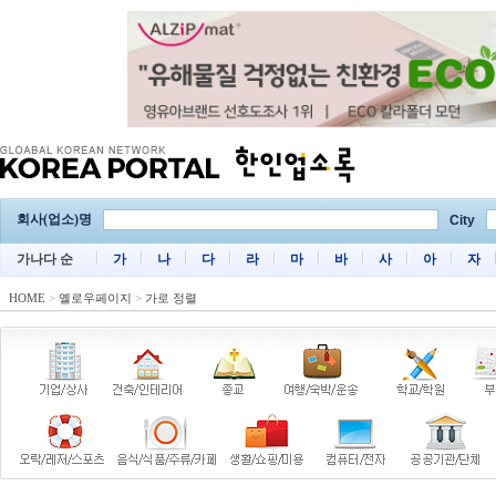
회사(업소)명
City
가나다 순
가
나
다
라
마
바
사
아
자
HOME
>
옐로우페이지
>
가로 정렬