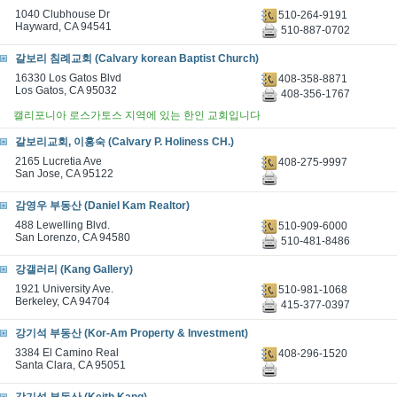
1040 Clubhouse Dr
510-264-9191
Hayward, CA 94541
510-887-0702
갈보리 침례교회 (Calvary korean Baptist Church)
16330 Los Gatos Blvd
408-358-8871
Los Gatos, CA 95032
408-356-1767
캘리포니아 로스가토스 지역에 있는 한인 교회입니다
갈보리교회, 이홍숙 (Calvary P. Holiness CH.)
2165 Lucretia Ave
408-275-9997
San Jose, CA 95122
감영우 부동산 (Daniel Kam Realtor)
488 Lewelling Blvd.
510-909-6000
San Lorenzo, CA 94580
510-481-8486
강갤러리 (Kang Gallery)
1921 University Ave.
510-981-1068
Berkeley, CA 94704
415-377-0397
강기석 부동산 (Kor-Am Property & Investment)
3384 El Camino Real
408-296-1520
Santa Clara, CA 95051