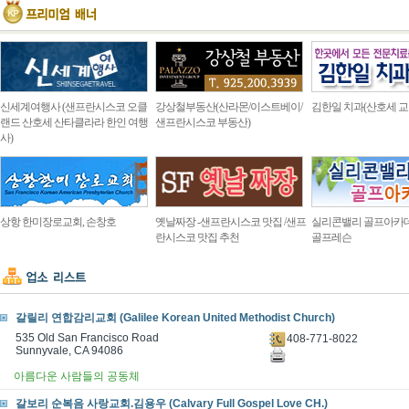
신세계여행사 (샌프란시스코 오클
강상철부동산(산라몬/이스트베이/
김한일 치과(산호세 교
랜드 산호세 산타클라라 한인 여행
샌프란시스코 부동산)
사)
상항 한미장로교회, 손창호
옛날짜장 -샌프란시스코 맛집 /샌프
실리콘밸리 골프아카
란시스코 맛집 추천
골프레슨
갈릴리 연합감리교회 (Galilee Korean United Methodist Church)
535 Old San Francisco Road
408-771-8022
Sunnyvale, CA 94086
아름다운 사람들의 공동체
갈보리 순복음 사랑교회.김용우 (Calvary Full Gospel Love CH.)