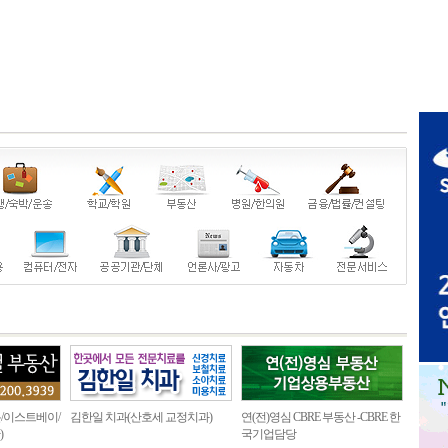
/이스트베이/
김한일 치과(산호세 교정치과)
연(전)영심 CBRE 부동산 -CBRE 한
)
국기업담당