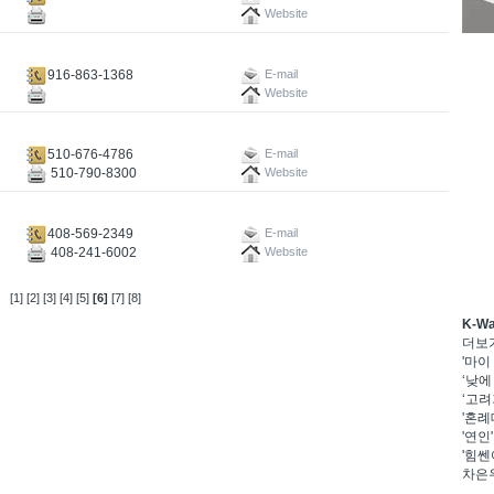
Website
916-863-1368
E-mail
Website
510-676-4786
E-mail
510-790-8300
Website
408-569-2349
E-mail
408-241-6002
Website
[1]
[2]
[3]
[4]
[5]
[6]
[7]
[8]
K-W
더보
'마이
‘낮에
‘고려
'혼례
'연인
'힘쎈
차은우