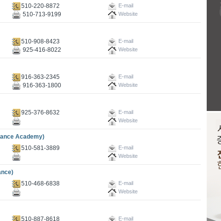
510-220-8872
E-mail
510-713-9199
Website
510-908-8423
E-mail
925-416-8022
Website
916-363-2345
E-mail
916-363-1800
Website
925-376-8632
E-mail
Website
ance Academy)
510-581-3889
E-mail
Website
nce)
510-468-6838
E-mail
Website
510-887-8618
E-mail