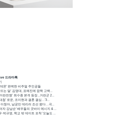
ave 드라마톡
기
 데몬' 완벽한 비주얼 주인공들
 뜨는 달’ 김영대, 표예진에 깜짝 고백...
거란전쟁’ 최수종 본격 등장...거란군 2...
대첩' 로운, 조이현과 결혼 결심…'3...
' 이청아, 남궁민 데리러 조선 왔다…극...
여자 강남순' 배우들의 굿바이 메시지 & ...
·박규영, 학교 밖 데이트 포착 '오늘도 ...