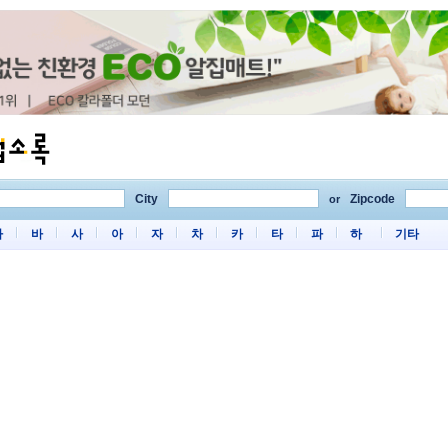
City
Zipcode
or
마
바
사
아
자
차
카
타
파
하
기타