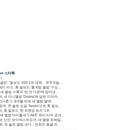
ve 스타톡
기
골든', '빌보드 200' 2위 데뷔…첫주 K팝 ...
이 키즈, 美 빌보드 '톱 K팝 앨범' 수상...
 새 앨범 수록곡 '번 잇 다운'에 담아낸 ...
, 새 미니앨범 'Drama'에 담은 드라마...
사춘기, 8개월 만에 새 앨범 발매
정국, 첫 솔로 싱글 'Seven'으로 美 빌보...
, 美 빌보드 '핫 트렌딩 송즈' 1위
Y, 새 앨범 타이틀곡 'CAKE' 뮤비 티저 공개...
브 신인' 보이넥스트도어, 새 앨범 트레일...
 뷔, 첫 솔로 앨범 낸다…민희진 총괄 프...