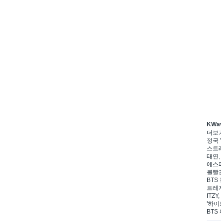
KWa
더보
정국 '
스트레
태연,
에스파
볼빨간
BTS 
트레저
ITZ
'하이
BTS