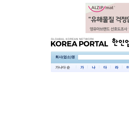
회사(업소)명
가나다 순
가
나
다
라