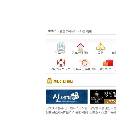
HOME
>
옐로우페이지
>
차로 정렬
신세계여행사 (샌프란시스코 오클
강상철부동산(산라몬
랜드 산호세 산타클라라 한인 여행
샌프란시스코 부동산