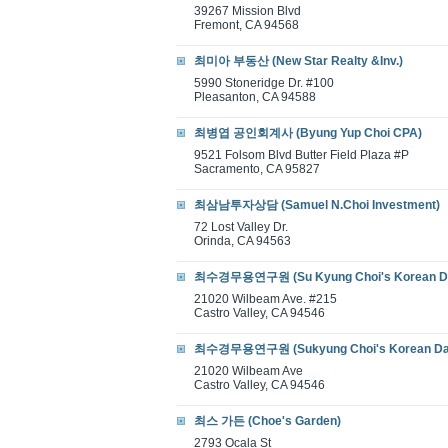
39267 Mission Blvd
Fremont, CA 94568
최미아 부동산 (New Star Realty &Inv.)
5990 Stoneridge Dr. #100
Pleasanton, CA 94588
최병엽 공인회계사 (Byung Yup Choi CPA)
9521 Folsom Blvd Butter Field Plaza #P
Sacramento, CA 95827
최삼남투자상담 (Samuel N.Choi Investment)
72 Lost Valley Dr.
Orinda, CA 94563
최수경무용연구원 (Su Kyung Choi's Korean D
21020 Wilbeam Ave. #215
Castro Valley, CA 94546
최수경무용연구원 (Sukyung Choi's Korean Da
21020 Wilbeam Ave
Castro Valley, CA 94546
최스 가든 (Choe's Garden)
2793 Ocala St