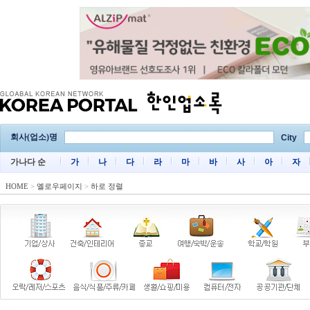
회사(업소)명
City
가나다 순
가
나
다
라
마
바
사
아
자
HOME
>
옐로우페이지
>
하로 정렬