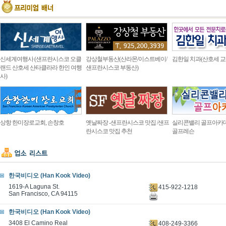
신세계여행사 (샌프란시스코 오클
강상철부동산(산라몬/이스트베이/
김한일 치과(산호세 교
랜드 산호세 산타클라라 한인 여행
샌프란시스코 부동산)
사)
상항 한미장로교회, 손창호
옛날짜장 -샌프란시스코 맛집 /샌프
실리콘밸리 골프아카
란시스코 맛집 추천
골프레슨
한국비디오 (Han Kook Video)
1619-A Laguna St.
415-922-1218
San Francisco, CA 94115
한국비디오 (Han Kook Video)
3408 El Camino Real
408-249-3366