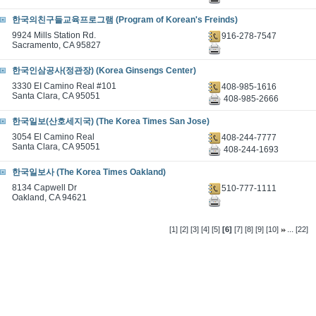
한국의친구들교육프로그램 (Program of Korean's Freinds)
9924 Mills Station Rd.
916-278-7547
Sacramento, CA 95827
한국인삼공사(정관장) (Korea Ginsengs Center)
3330 EI Camino Real #101
408-985-1616
Santa Clara, CA 95051
408-985-2666
한국일보(산호세지국) (The Korea Times San Jose)
3054 El Camino Real
408-244-7777
Santa Clara, CA 95051
408-244-1693
한국일보사 (The Korea Times Oakland)
8134 Capwell Dr
510-777-1111
Oakland, CA 94621
...
[1]
[2]
[3]
[4]
[5]
[6]
[7]
[8]
[9]
[10]
[22]