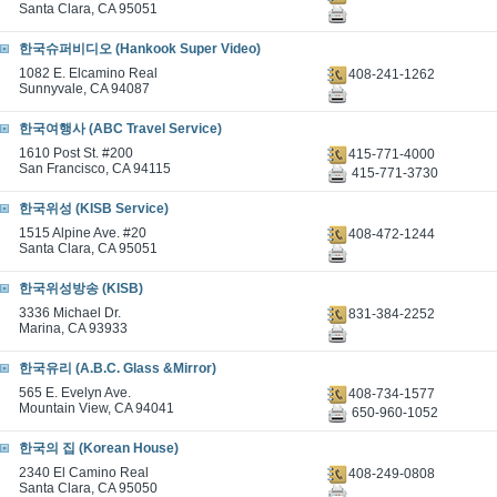
Santa Clara, CA 95051
한국슈퍼비디오 (Hankook Super Video)
1082 E. Elcamino Real
408-241-1262
Sunnyvale, CA 94087
한국여행사 (ABC Travel Service)
1610 Post St. #200
415-771-4000
San Francisco, CA 94115
415-771-3730
한국위성 (KISB Service)
1515 Alpine Ave. #20
408-472-1244
Santa Clara, CA 95051
한국위성방송 (KISB)
3336 Michael Dr.
831-384-2252
Marina, CA 93933
한국유리 (A.B.C. Glass &Mirror)
565 E. Evelyn Ave.
408-734-1577
Mountain View, CA 94041
650-960-1052
한국의 집 (Korean House)
2340 El Camino Real
408-249-0808
Santa Clara, CA 95050