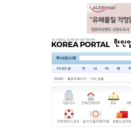
회사(업소)명
가나다 순
가
나
다
라
HOME
>
옐로우페이지
>
기타 정렬