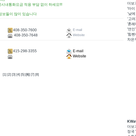
더보
 (한국시내통화요금 적용 부담 없이 하세요!!!
'마이
‘낮에
 여행정보들이 많이 있습니다
‘고려
'혼례
'연인
408-350-7600
E-mail
'힘쎈
408-350-7648
Website
차은우
415-298-3355
E-mail
Website
[1]
[2]
[3]
[4]
[5]
[6]
[7]
[8]
KWa
더보
정국 '