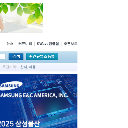
뉴스
|
커뮤니티
|
KWave팬클럽
|
오픈보드
추천키워드
한식
,
여행