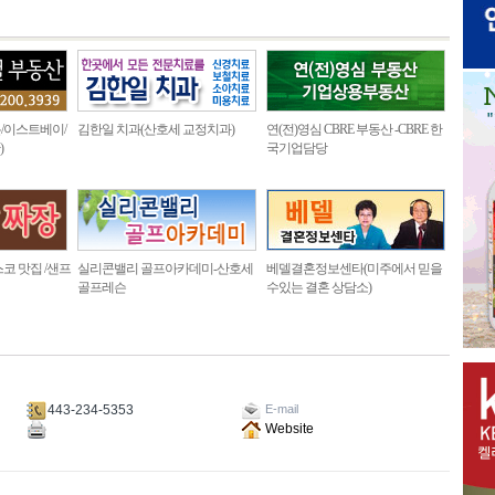
/이스트베이/
김한일 치과(산호세 교정치과)
연(전)영심 CBRE 부동산 -CBRE 한
)
국기업담당
코 맛집 /샌프
실리콘밸리 골프아카데미-산호세
베델결혼정보센타(미주에서 믿을
골프레슨
수있는 결혼 상담소)
443-234-5353
E-mail
Website