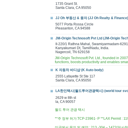
1735 Grant St.
Santa Clara, CA 95050
JJ Oh 부동산 & 융자 (JJ Oh Realty & Finance
5077 Porta Rossa Circle
Pleasanton, CA 94588
JM-Origin Technosoft Pvt Ltd (JM-Origin Tech
II-220/1 Rathna Mahal, Swamiyarmadam-6291
Kanyakumari Dt, TamilNadu, India.
Nagercoil, TN 629158
JM-Origin Technosoft Pvt. Ltd., founded in 2007,
functions, boosts productivity and enables smart
K 자동차 바디샵 (K Auto body)
2555 Lafayette St Ste 117
Santa Clara, CA 95050
LA한인택시(월드투어관광택시) (world tour svc
2629 w 8th st
la, CA 90057
월드 투어 관광 택시
**주 정부 허가:TCP-23961- P **LAX Permit : 11
미국에서 문의 및 예약 : 213 -304 – 1472(일사