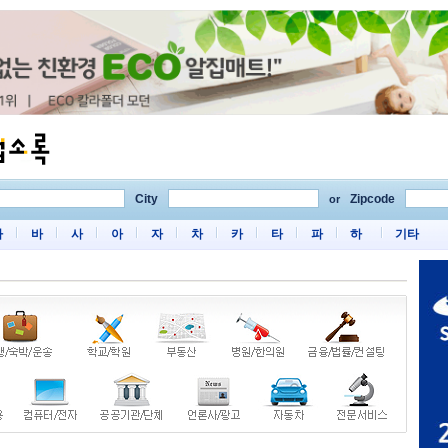
City
Zipcode
or
마
바
사
아
자
차
카
타
파
하
기타