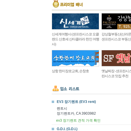
신세계여행사 (샌프란시스코 오클
강상철부동산(산라몬
랜드 산호세 산타클라라 한인 여행
샌프란시스코 부동산
사)
상항 한미장로교회, 손창호
옛날짜장 -샌프란시스
란시스코 맛집 추천
EV3 장기렌트 (EV3 rent)
렌트시
장기렌트카, CA 3903982
ev3 장기렌트 견적 가격 확인
G.D.I. (G.D.I.)