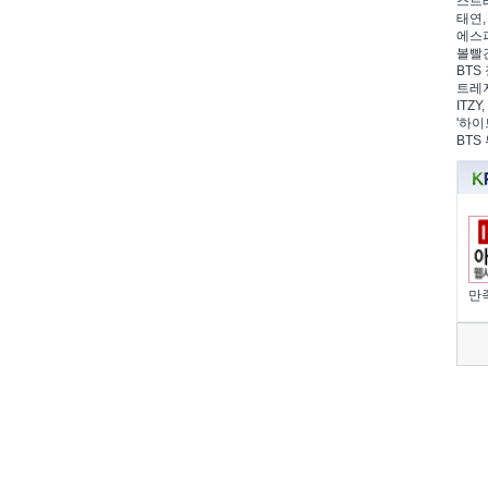
스트레
태연,
에스파
볼빨간
BTS 
트레저
ITZ
'하이
BTS
만