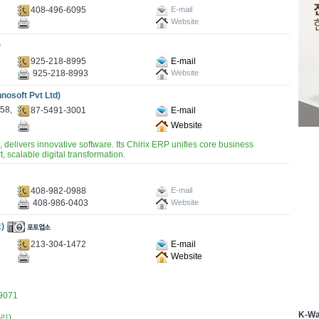
408-496-6095
E-mail
Website
)
925-218-8995
E-mail
925-218-8993
Website
nosoft Pvt Ltd)
58,
87-5491-3001
E-mail
Website
 delivers innovative software. Its Chirix ERP unifies core business
, scalable digital transformation.
408-982-0988
E-mail
408-986-0403
Website
)
213-304-1472
E-mail
Website
9071
K-W
천리)