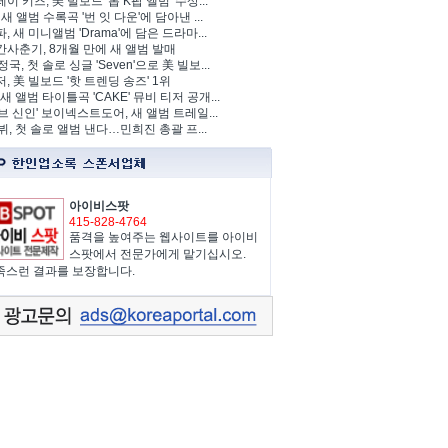
이 키즈, 美 빌보드 '톱 K팝 앨범' 수상...
 새 앨범 수록곡 '번 잇 다운'에 담아낸 ...
, 새 미니앨범 'Drama'에 담은 드라마...
사춘기, 8개월 만에 새 앨범 발매
정국, 첫 솔로 싱글 'Seven'으로 美 빌보...
, 美 빌보드 '핫 트렌딩 송즈' 1위
Y, 새 앨범 타이틀곡 'CAKE' 뮤비 티저 공개...
브 신인' 보이넥스트도어, 새 앨범 트레일...
 뷔, 첫 솔로 앨범 낸다…민희진 총괄 프...
아이비스팟
415-828-4764
품격을 높여주는 웹사이트를 아이비
스팟에서 전문가에게 맡기십시오.
족스런 결과를 보장합니다.