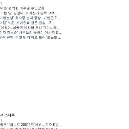
기
 데몬' 완벽한 비주얼 주인공들
 뜨는 달’ 김영대, 표예진에 깜짝 고백...
거란전쟁’ 최수종 본격 등장...거란군 2...
대첩' 로운, 조이현과 결혼 결심…'3...
' 이청아, 남궁민 데리러 조선 왔다…극...
여자 강남순' 배우들의 굿바이 메시지 & ...
·박규영, 학교 밖 데이트 포착 '오늘도 ...
ve 스타톡
기
골든', '빌보드 200' 2위 데뷔…첫주 K팝 ...