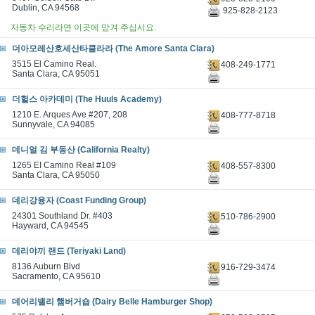
Dublin, CA 94568
925-828-2123
자동차 수리라면 이곳에 맏겨 주십시요.
더아모레산호세산타클라라 (The Amore Santa Clara)
3515 El Camino Real.
408-249-1771
Santa Clara, CA 95051
더헐스 아카데미 (The Huuls Academy)
1210 E. Arques Ave #207, 208
408-777-8718
Sunnyvale, CA 94085
데니얼 김 부동산 (California Realty)
1265 EI Camino Real #109
408-557-8300
Santa Clara, CA 95050
데리강융자 (Coast Funding Group)
24301 Southland Dr. #403
510-786-2900
Hayward, CA 94545
데리야끼 랜드 (Teriyaki Land)
8136 Auburn Blvd
916-729-3474
Sacramento, CA 95610
데어리밸리 햄버거숍 (Dairy Belle Hamburger Shop)