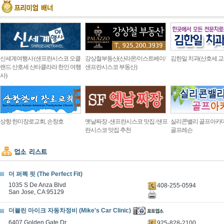
신세계여행사 (샌프란시스코 오클
강상철부동산(산라몬/이스트베이/
김한일 치과(산호세 교
랜드 산호세 산타클라라 한인 여행
샌프란시스코 부동산)
사)
상항 한미장로교회, 손창호
옛날짜장 -샌프란시스코 맛집 /샌프
실리콘밸리 골프아카
란시스코 맛집 추천
골프레슨
더 퍼펙 핏 (The Perfect Fit)
1035 S De Anza Blvd
408-255-0594
San Jose, CA 95129
더블린 마이크 자동차정비 (Mike's Car Clinic)
6407 Golden Gate Dr.
925-828-2100