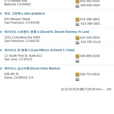
575 Ralston Ave.
650-592-0505
Belmont, CA 94002
650-654-4567
데오 그라픽스 (deo graphics)
643 Mission Street
415-398-3802
San Francisco, CA 94109
415-398-3801
데이비드 스트랜드 변호사 (David N. Strand Attorney At Law)
1331 Columbus Ave #300
415-345-0910
San Francisco, CA 94133
415-765-5119
데이비드 전 변호사 (Law Offices of David Y. Chun)
12-South First St. Suite 812
408-995-0200
San Jose, CA 95113
데이비스 김스마켓 (Davis Kims Market)
636 4th St.
530-753-5916
Davis, CA 95616, CA
...
[1]
[2]
[3]
[4]
[5]
[6]
[7]
[8]
[9]
[10]
[16]