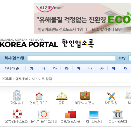
회사(업소)명
City
가나다 순
가
나
다
라
마
바
사
아
자
HOME
>
옐로우페이지
>
다로 정렬