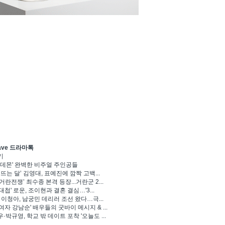
ave 드라마톡
기
 데몬' 완벽한 비주얼 주인공들
 뜨는 달’ 김영대, 표예진에 깜짝 고백...
거란전쟁’ 최수종 본격 등장...거란군 2...
대첩' 로운, 조이현과 결혼 결심…'3...
' 이청아, 남궁민 데리러 조선 왔다…극...
여자 강남순' 배우들의 굿바이 메시지 & ...
·박규영, 학교 밖 데이트 포착 '오늘도 ...