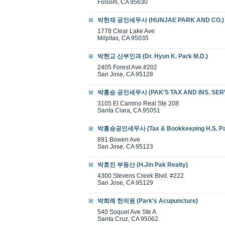
Folsom, CA 95630
박헌재 공인세무사 (HUNJAE PARK AND CO.)
1778 Clear Lake Ave
Milpitas, CA 95035
박현교 산부인과 (Dr. Hyun K. Park M.D.)
2405 Forest Ave.#202
San Jose, CA 95128
박홍승 공인세무사 (PAK'S TAX AND INS. SER
3105 El Camino Real Ste 208
Santa Clara, CA 95051
박홍승공인세무사 (Tax & Bookkeeping H.S. Pa
891 Bowen Ave
San Jose, CA 95123
박효진 부동산 (H.Jin Pak Realty)
4300 Stevens Creek Blvd. #222
San Jose, CA 95129
박희례 한의원 (Park's Acupuncture)
540 Soquel Ave Ste A
Santa Cruz, CA 95062