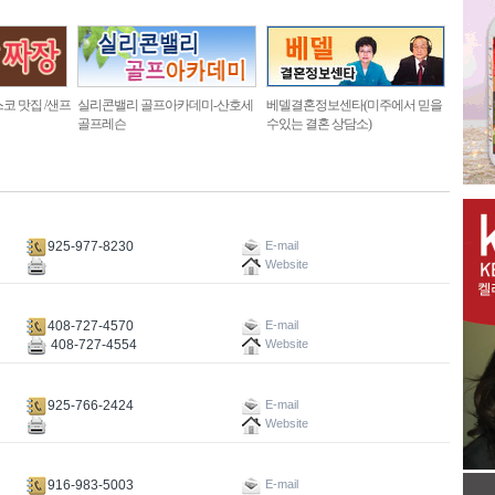
코 맛집 /샌프
실리콘밸리 골프아카데미-산호세
베델결혼정보센타(미주에서 믿을
골프레슨
수있는 결혼 상담소)
925-977-8230
E-mail
Website
408-727-4570
E-mail
408-727-4554
Website
925-766-2424
E-mail
Website
916-983-5003
E-mail