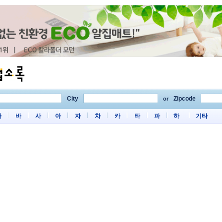
City
Zipcode
or
마
바
사
아
자
차
카
타
파
하
기타