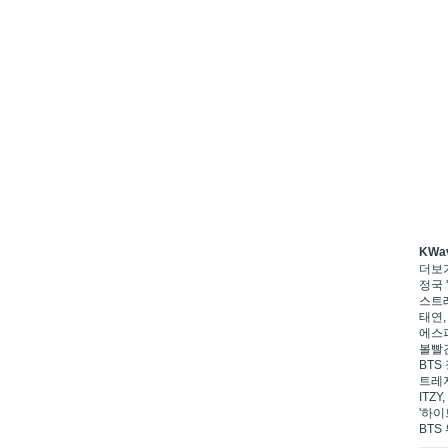
KWa
더보
정국 '
스트레
태연,
에스파
볼빨간
BTS 
트레저
ITZ
'하이
BTS