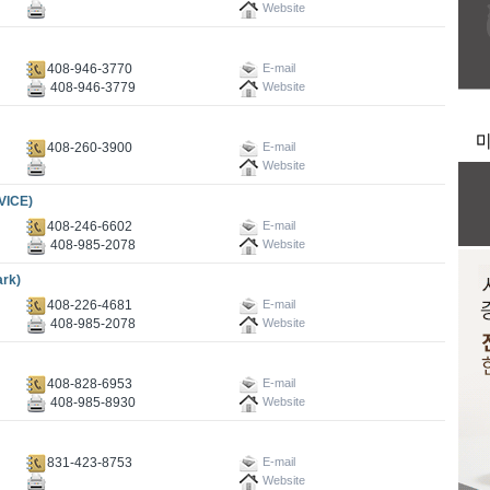
Website
408-946-3770
E-mail
408-946-3779
Website
408-260-3900
E-mail
Website
VICE)
408-246-6602
E-mail
408-985-2078
Website
rk)
408-226-4681
E-mail
408-985-2078
Website
408-828-6953
E-mail
408-985-8930
Website
831-423-8753
E-mail
Website