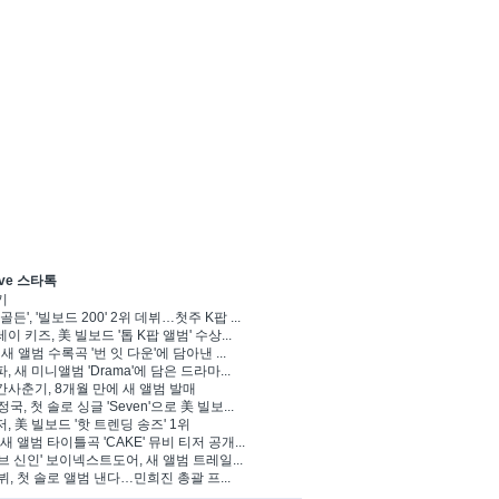
ve 스타톡
기
골든', '빌보드 200' 2위 데뷔…첫주 K팝 ...
이 키즈, 美 빌보드 '톱 K팝 앨범' 수상...
 새 앨범 수록곡 '번 잇 다운'에 담아낸 ...
, 새 미니앨범 'Drama'에 담은 드라마...
사춘기, 8개월 만에 새 앨범 발매
정국, 첫 솔로 싱글 'Seven'으로 美 빌보...
, 美 빌보드 '핫 트렌딩 송즈' 1위
Y, 새 앨범 타이틀곡 'CAKE' 뮤비 티저 공개...
브 신인' 보이넥스트도어, 새 앨범 트레일...
 뷔, 첫 솔로 앨범 낸다…민희진 총괄 프...