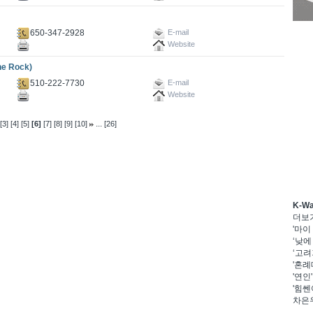
650-347-2928
E-mail
Website
e Rock)
510-222-7730
E-mail
Website
...
[3]
[4]
[5]
[6]
[7]
[8]
[9]
[10]
[26]
K-W
더보
'마이
‘낮에
‘고려
'혼례
'연인
'힘쎈
차은우