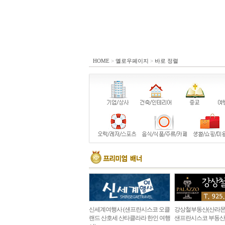
HOME
>
옐로우페이지
>
바로 정렬
신세계여행사 (샌프란시스코 오클
강상철부동산(산라몬
랜드 산호세 산타클라라 한인 여행
샌프란시스코 부동산