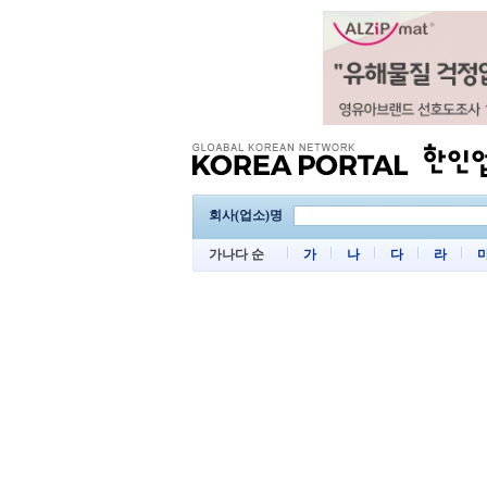
회사(업소)명
가나다 순
가
나
다
라