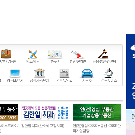
/이스트베이/
김한일 치과(산호세 교정치과)
연(전)영심 CBRE 부동산 -CBRE 한
)
국기업담당