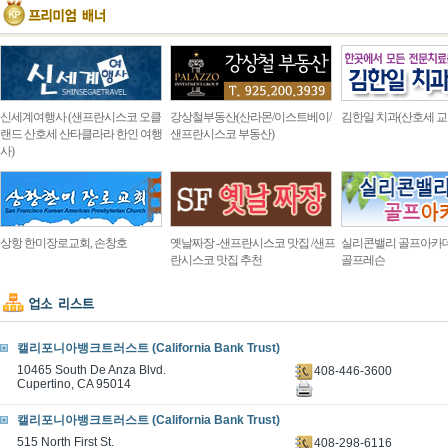
신세계여행사 (샌프란시스코 오클
강상철부동산(산라몬/이스트베이/
김한일 치과(산호세 교
랜드 산호세 산타클라라 한인 여행
샌프란시스코 부동산)
사)
상항 한미장로교회, 손창호
옛날짜장 -샌프란시스코 맛집 /샌프
실리콘밸리 골프아카
란시스코 맛집 추천
골프레슨
캘리포니아뱅크트러스트 (California Bank Trust)
10465 South De Anza Blvd.
408-446-3600
Cupertino, CA 95014
캘리포니아뱅크트러스트 (California Bank Trust)
515 North First St.
408-298-6116