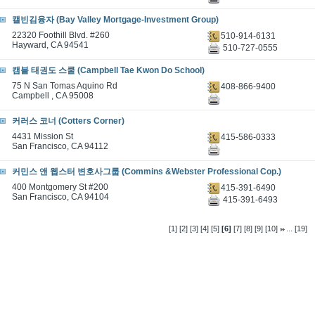
캘빈김융자 (Bay Valley Mortgage-Investment Group)
22320 Foothill Blvd. #260
510-914-6131
Hayward, CA 94541
510-727-0555
캠블 태권도 스쿨 (Campbell Tae Kwon Do School)
75 N San Tomas Aquino Rd
408-866-9400
Campbell , CA 95008
커러스 코너 (Cotters Corner)
4431 Mission St
415-586-0333
San Francisco, CA 94112
커민스 앤 웹스터 변호사그룹 (Commins &Webster Professional Cop.)
400 Montgomery St #200
415-391-6490
San Francisco, CA 94104
415-391-6493
...
[1]
[2]
[3]
[4]
[5]
[6]
[7]
[8]
[9]
[10]
[19]