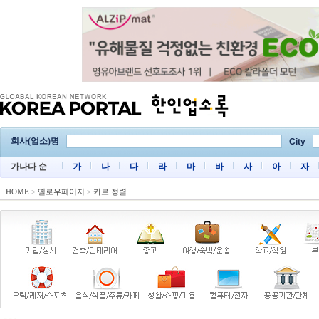
회사(업소)명
City
가나다 순
가
나
다
라
마
바
사
아
자
HOME
>
옐로우페이지
>
카로 정렬