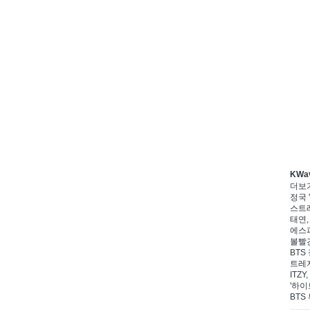
KWa
더보
정국 '
스트레
태연,
에스파
볼빨간
BTS 
트레저
ITZ
'하이
BTS