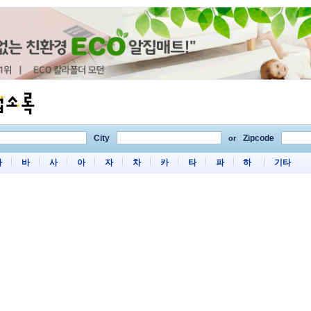
City
Zipcode
or
마
바
사
아
자
차
카
타
파
하
기타