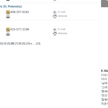
 Dr. Polonsky)
408-257-6181
E-mail
Website
415-577-2196
E-mail
Website
...
[3]
[4]
[5]
[6]
[7]
[8]
[9]
[10]
[13]
K-W
더보
'마이
‘낮에
‘고려
'혼례
'연인
'힘쎈
차은우