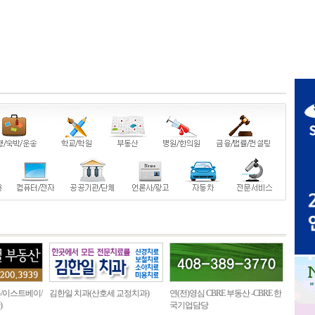
/이스트베이/
김한일 치과(산호세 교정치과)
연(전)영심 CBRE 부동산 -CBRE 한
)
국기업담당