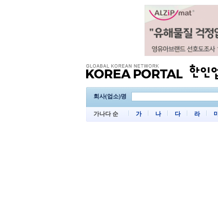
회사(업소)명
가나다 순
가
나
다
라