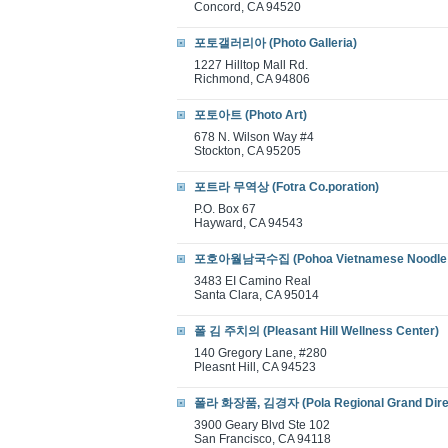
Concord, CA 94520
포토갤러리아 (Photo Galleria)
1227 Hilltop Mall Rd.
Richmond, CA 94806
포토아트 (Photo Art)
678 N. Wilson Way #4
Stockton, CA 95205
포트라 무역상 (Fotra Co.poration)
P.O. Box 67
Hayward, CA 94543
포호아월남국수집 (Pohoa Vietnamese Noodle 
3483 EI Camino Real
Santa Clara, CA 95014
폴 김 주치의 (Pleasant Hill Wellness Center)
140 Gregory Lane, #280
Pleasnt Hill, CA 94523
폴라 화장품, 김경자 (Pola Regional Grand Dire
3900 Geary Blvd Ste 102
San Francisco, CA 94118