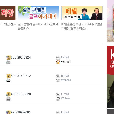
코 맛집 /샌프
실리콘밸리 골프아카데미-산호세
베델결혼정보센타(미주에서 믿을
골프레슨
수있는 결혼 상담소)
650-291-0324
E-mail
Website
408-315-9272
E-mail
Website
408-515-5628
E-mail
Website
925-969-9081
E-mail