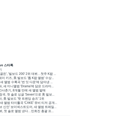
ve 스타톡
기
골든', '빌보드 200' 2위 데뷔…첫주 K팝 ...
이 키즈, 美 빌보드 '톱 K팝 앨범' 수상...
 새 앨범 수록곡 '번 잇 다운'에 담아낸 ...
, 새 미니앨범 'Drama'에 담은 드라마...
사춘기, 8개월 만에 새 앨범 발매
정국, 첫 솔로 싱글 'Seven'으로 美 빌보...
, 美 빌보드 '핫 트렌딩 송즈' 1위
Y, 새 앨범 타이틀곡 'CAKE' 뮤비 티저 공개...
브 신인' 보이넥스트도어, 새 앨범 트레일...
 뷔, 첫 솔로 앨범 낸다…민희진 총괄 프...