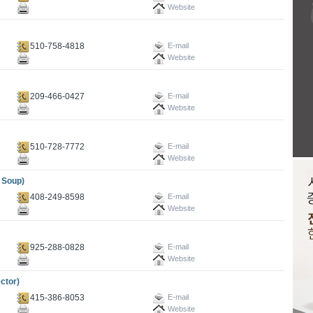
Website
510-758-4818
E-mail
Website
209-466-0427
E-mail
Website
510-728-7772
E-mail
Website
Soup)
408-249-8598
E-mail
Website
925-288-0828
E-mail
Website
ctor)
415-386-8053
E-mail
Website