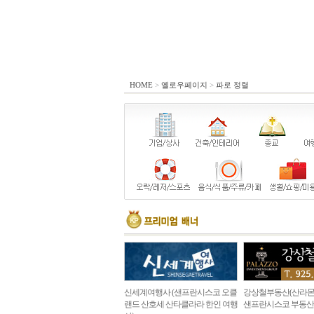
HOME
>
옐로우페이지
>
파로 정렬
신세계여행사 (샌프란시스코 오클
강상철부동산(산라몬
랜드 산호세 산타클라라 한인 여행
샌프란시스코 부동산