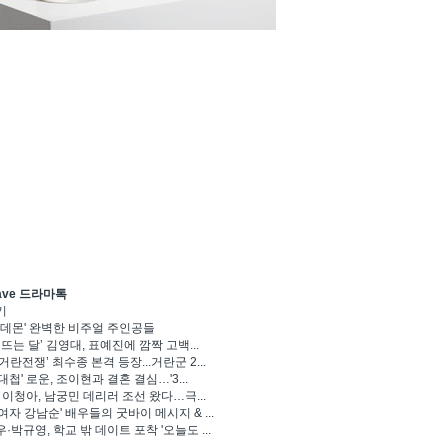
ave 드라마톡
기
 데몬' 완벽한 비주얼 주인공들
 뜨는 달’ 김영대, 표예진에 깜짝 고백...
거란전쟁’ 최수종 본격 등장...거란군 2...
대첩' 로운, 조이현과 결혼 결심…'3...
' 이청아, 남궁민 데리러 조선 왔다…극...
여자 강남순' 배우들의 굿바이 메시지 & ...
·박규영, 학교 밖 데이트 포착 '오늘도 ...