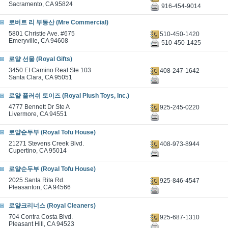
Sacramento, CA 95824
916-454-9014
로버트 리 부동산 (Mre Commercial)
5801 Christie Ave. #675
510-450-1420
Emeryville, CA 94608
510-450-1425
로얄 선물 (Royal Gifts)
3450 EI Camino Real Ste 103
408-247-1642
Santa Clara, CA 95051
로얄 플러쉬 토이즈 (Royal Plush Toys, Inc.)
4777 Bennett Dr Ste A
925-245-0220
Livermore, CA 94551
로얄순두부 (Royal Tofu House)
21271 Stevens Creek Blvd.
408-973-8944
Cupertino, CA 95014
로얄순두부 (Royal Tofu House)
2025 Santa Rita Rd.
925-846-4547
Pleasanton, CA 94566
로얄크리너스 (Royal Cleaners)
704 Contra Costa Blvd.
925-687-1310
Pleasant Hill, CA 94523