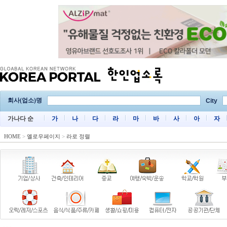
회사(업소)명
City
가나다 순
가
나
다
라
마
바
사
아
자
HOME
>
옐로우페이지
>
라로 정렬