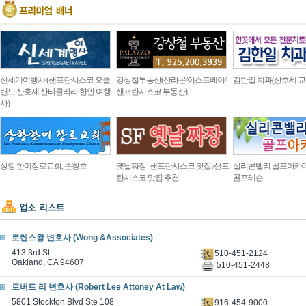
신세계여행사 (샌프란시스코 오클
강상철부동산(산라몬/이스트베이/
김한일 치과(산호세 교
랜드 산호세 산타클라라 한인 여행
샌프란시스코 부동산)
사)
상항 한미장로교회, 손창호
옛날짜장 -샌프란시스코 맛집 /샌프
실리콘밸리 골프아카
란시스코 맛집 추천
골프레슨
로렌스왕 변호사 (Wong &Associates)
413 3rd St
510-451-2124
Oakland, CA 94607
510-451-2448
로버트 리 변호사 (Robert Lee Attoney At Law)
5801 Stockton Blvd Ste 108
916-454-9000