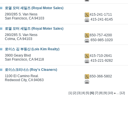
로열 모터 세일즈 (Royal Motor Sales)
280/285 S. Van Ness
415-241-1711
San Francisco, CA 94103
415-241-8145
로열 모터 세일즈 (Royal Moter Sales)
280/285 S. Van Ness
650-757-4200
Colma, CA 94103
650-985-1020
로이스 김 부동산 (Lois Kim Realty)
3900 Geary Blvd
415-710-2641
San Francisco, CA 94118
415-221-9282
로이스크리너스 (Roy's Cleaners)
1100 El Camino Real.
650-366-5802
Redwood City, CA 94063
...
[1]
[2]
[3]
[4]
[5]
[6]
[7]
[8]
[9]
[10]
[12]