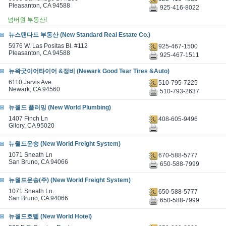
Pleasanton, CA 94588
925-416-8022
넘버원 부동산!
뉴스탠다드 부동산 (New Standard Real Estate Co.)
5976 W. Las Positas Bl. #112
925-467-1500
Pleasanton, CA 94588
925-467-1511
뉴왁굿이어타이어 &정비 (Newark Good Tear Tires &Auto)
6110 Jarvis Ave.
510-795-7225
Newark, CA 94560
510-793-2637
뉴월드 플러밍 (New World Plumbing)
1407 Finch Ln
408-605-9496
Gilory, CA 95020
뉴월드운송 (New World Freight System)
1071 Sneath Ln
670-588-5777
San Bruno, CA 94066
650-588-7999
뉴월드운송(주) (New World Freight System)
1071 Sneath Ln.
650-588-5777
San Bruno, CA 94066
650-588-7999
뉴월드호텗 (New World Hotel)