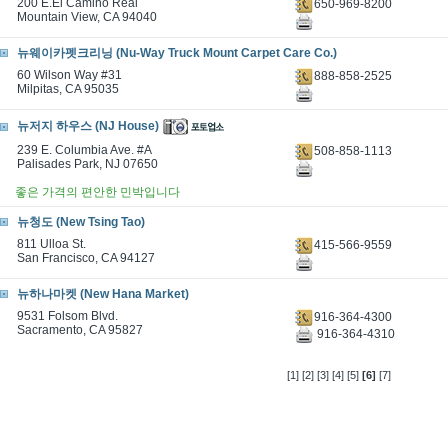
200 E.El Camino Real
650-969-8200
Mountain View, CA 94040
뉴웨이카펫크리닝 (Nu-Way Truck Mount Carpet Care Co.)
60 Wilson Way #31
888-858-2525
Milpitas, CA 95035
뉴저지 하우스 (NJ House)
239 E. Columbia Ave. #A
508-858-1113
Palisades Park, NJ 07650
좋은 가격의 편안한 민박입니다
뉴청도 (New Tsing Tao)
811 Ulloa St.
415-566-9559
San Francisco, CA 94127
뉴하나마켓 (New Hana Market)
9531 Folsom Blvd.
916-364-4300
Sacramento, CA 95827
916-364-4310
[1]
[2]
[3]
[4]
[5]
[6]
[7]