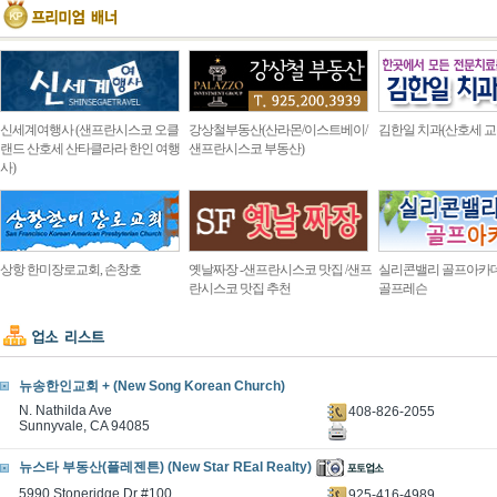
신세계여행사 (샌프란시스코 오클
강상철부동산(산라몬/이스트베이/
김한일 치과(산호세 교
랜드 산호세 산타클라라 한인 여행
샌프란시스코 부동산)
사)
상항 한미장로교회, 손창호
옛날짜장 -샌프란시스코 맛집 /샌프
실리콘밸리 골프아카
란시스코 맛집 추천
골프레슨
뉴송한인교회 + (New Song Korean Church)
N. Nathilda Ave
408-826-2055
Sunnyvale, CA 94085
뉴스타 부동산(플레젠튼) (New Star REal Realty)
5990 Stoneridge Dr #100
925-416-4989