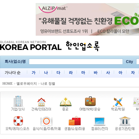
회사(업소)명
City
가나다 순
가
나
다
라
마
바
사
아
자
HOME
>
옐로우페이지
>
나로 정렬