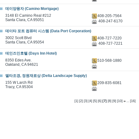
데이양융자 (Camino Mortgage)
3148 El Camino Real #212
408-205-7564
Santa Clara, CA 95051
408-247-6170
데이타 포트 컴퓨터 시스템 (Data Port Corporation)
3002 Scott Blvd
408-727-7220
Santa Clara, CA 95054
408-727-7221
데인즈인호텔 (Days Inn Hotel)
8350 Edes Ave.
510-568-1880
Oakland, CA 94621
델타조경, 정원재료상 (Delta Landscape Supply)
155 W Larch Rd
209-835-6081
Tracy, CA 95304
...
[1]
[2]
[3]
[4]
[5]
[6]
[7]
[8]
[9]
[10]
[16]