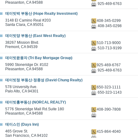
Pleasanton, CA 94588
925-469-6763
데이빗박 부동산 (Hope Realty Investment)
3148 El Camino Real #203
408-345-0299
Santa Clara, CA 95051
408-345-0298
데이빗양 부동산 (East West Realty)
38267 Mission Blvd.
510-713-9000
Fremont, CA 94539
510-713-9199
데이빗윤융자 (Tri Bay Mortgage Group)
5990 Stoneridge Dr. #102
925-469-6767
Pleasanton, CA 94588
925-469-6763
데이빗정 부동산·정종성 (David Chung Realty)
578 University Ave.
650-323-1111
Palo Alto, CA 94301
650-323-1143
데이빗홍부동산 (NORCAL REALTY)
5776 Stoneridge Mall Rd.Suite 180
408-390-7808
Pleasanton, CA 94588
데이스인 (Days Inn)
465 Grove St.
415-864-4040
San Francisco, CA 94102