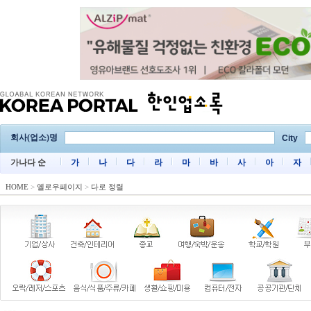
회사(업소)명
City
가나다 순
가
나
다
라
마
바
사
아
자
HOME
>
옐로우페이지
>
다로 정렬