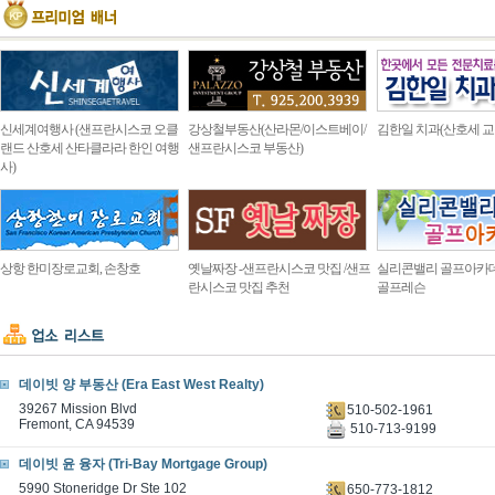
신세계여행사 (샌프란시스코 오클
강상철부동산(산라몬/이스트베이/
김한일 치과(산호세 교
랜드 산호세 산타클라라 한인 여행
샌프란시스코 부동산)
사)
상항 한미장로교회, 손창호
옛날짜장 -샌프란시스코 맛집 /샌프
실리콘밸리 골프아카
란시스코 맛집 추천
골프레슨
데이빗 양 부동산 (Era East West Realty)
39267 Mission Blvd
510-502-1961
Fremont, CA 94539
510-713-9199
데이빗 윤 융자 (Tri-Bay Mortgage Group)
5990 Stoneridge Dr Ste 102
650-773-1812