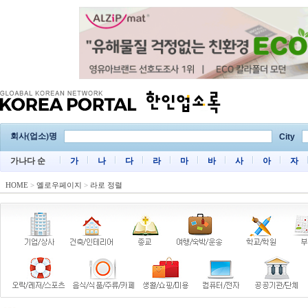
회사(업소)명
City
가나다 순
가
나
다
라
마
바
사
아
자
HOME
>
옐로우페이지
>
라로 정렬