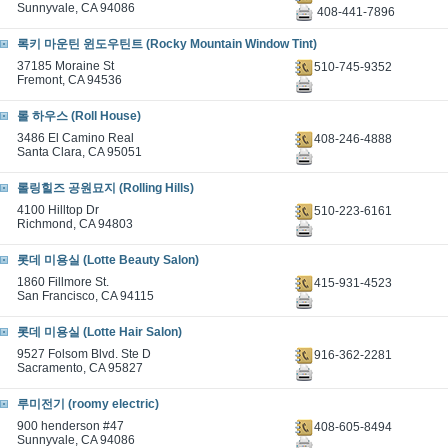
Sunnyvale, CA 94086
408-441-7896
록키 마운틴 윈도우틴트 (Rocky Mountain Window Tint)
37185 Moraine St
510-745-9352
Fremont, CA 94536
롤 하우스 (Roll House)
3486 El Camino Real
408-246-4888
Santa Clara, CA 95051
롤링힐즈 공원묘지 (Rolling Hills)
4100 Hilltop Dr
510-223-6161
Richmond, CA 94803
롯데 미용실 (Lotte Beauty Salon)
1860 Fillmore St.
415-931-4523
San Francisco, CA 94115
롯데 미용실 (Lotte Hair Salon)
9527 Folsom Blvd. Ste D
916-362-2281
Sacramento, CA 95827
루미전기 (roomy electric)
900 henderson #47
408-605-8494
Sunnyvale, CA 94086