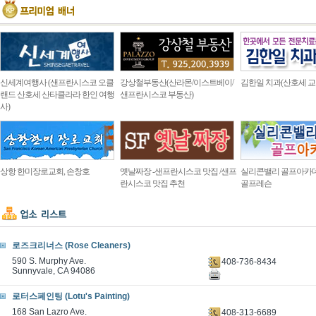
신세계여행사 (샌프란시스코 오클
강상철부동산(산라몬/이스트베이/
김한일 치과(산호세 교
랜드 산호세 산타클라라 한인 여행
샌프란시스코 부동산)
사)
상항 한미장로교회, 손창호
옛날짜장 -샌프란시스코 맛집 /샌프
실리콘밸리 골프아카
란시스코 맛집 추천
골프레슨
로즈크리너스 (Rose Cleaners)
590 S. Murphy Ave.
408-736-8434
Sunnyvale, CA 94086
로터스페인팅 (Lotu's Painting)
168 San Lazro Ave.
408-313-6689