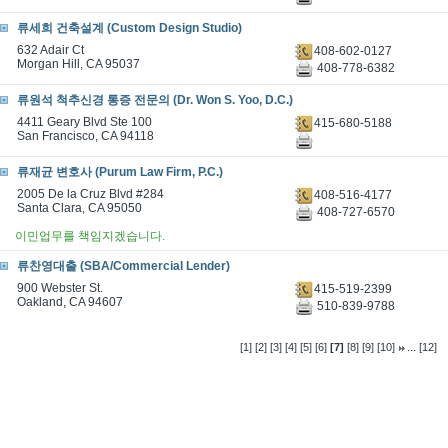
류세희 건축설계 (Custom Design Studio)
632 Adair Ct
408-602-0127
Morgan Hill, CA 95037
408-778-6382
류원석 척추신경 통증 전문의 (Dr. Won S. Yoo, D.C.)
4411 Geary Blvd Ste 100
415-680-5188
San Francisco, CA 94118
류재균 변호사 (Purum Law Firm, P.C.)
2005 De la Cruz Blvd #284
408-516-4177
Santa Clara, CA 95050
408-727-6570
이민업무를 책임지겠습니다.
류찬영대출 (SBA/Commercial Lender)
900 Webster St.
415-519-2399
Oakland, CA 94607
510-839-9788
...
[1]
[2]
[3]
[4]
[5]
[6]
[7]
[8]
[9]
[10]
[12]