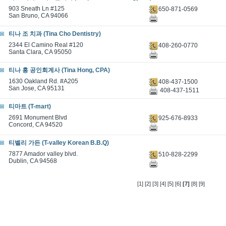
903 Sneath Ln #125
650-871-0569
San Bruno, CA 94066
티나 조 치과 (Tina Cho Dentistry)
2344 El Camino Real #120
408-260-0770
Santa Clara, CA 95050
티나 홍 공인회계사 (Tina Hong, CPA)
1630 Oakland Rd. #A205
408-437-1500
San Jose, CA 95131
408-437-1511
티마트 (T-mart)
2691 Monument Blvd
925-676-8933
Concord, CA 94520
티벨리 가든 (T-valley Korean B.B.Q)
7877 Amador valley blvd.
510-828-2299
Dublin, CA 94568
[1]
[2]
[3]
[4]
[5]
[6]
[7]
[8]
[9]