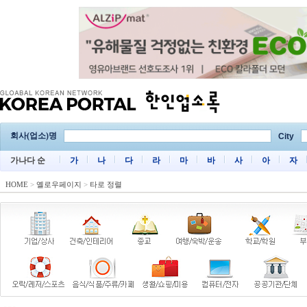
회사(업소)명
City
가나다 순
가
나
다
라
마
바
사
아
자
HOME
>
옐로우페이지
>
타로 정렬