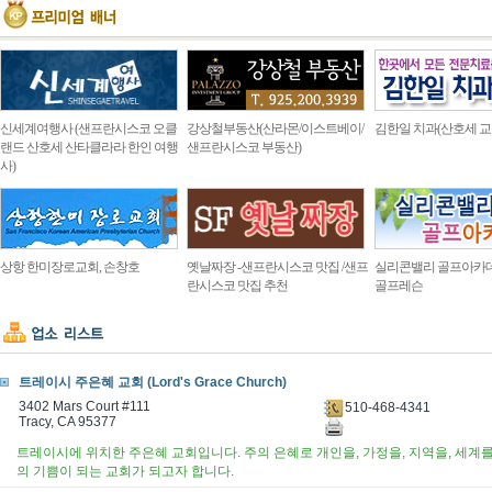
신세계여행사 (샌프란시스코 오클
강상철부동산(산라몬/이스트베이/
김한일 치과(산호세 교
랜드 산호세 산타클라라 한인 여행
샌프란시스코 부동산)
사)
상항 한미장로교회, 손창호
옛날짜장 -샌프란시스코 맛집 /샌프
실리콘밸리 골프아카
란시스코 맛집 추천
골프레슨
트레이시 주은혜 교회 (Lord's Grace Church)
3402 Mars Court #111
510-468-4341
Tracy, CA 95377
트레이시에 위치한 주은혜 교회입니다. 주의 은혜로 개인을, 가정을, 지역을, 세계
의 기쁨이 되는 교회가 되고자 합니다.