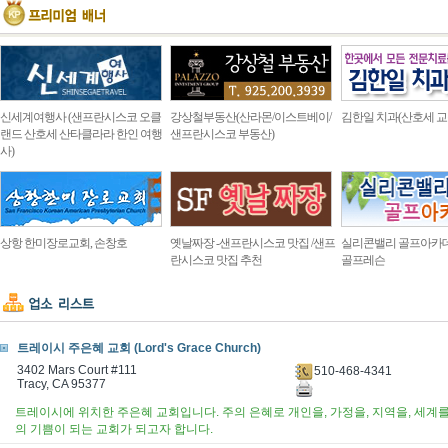
신세계여행사 (샌프란시스코 오클
강상철부동산(산라몬/이스트베이/
김한일 치과(산호세 교
랜드 산호세 산타클라라 한인 여행
샌프란시스코 부동산)
사)
상항 한미장로교회, 손창호
옛날짜장 -샌프란시스코 맛집 /샌프
실리콘밸리 골프아카
란시스코 맛집 추천
골프레슨
트레이시 주은혜 교회 (Lord's Grace Church)
3402 Mars Court #111
510-468-4341
Tracy, CA 95377
트레이시에 위치한 주은혜 교회입니다. 주의 은혜로 개인을, 가정을, 지역을, 세계
의 기쁨이 되는 교회가 되고자 합니다.