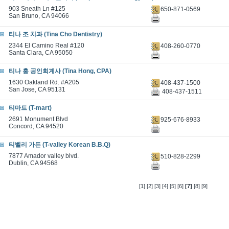
903 Sneath Ln #125
650-871-0569
San Bruno, CA 94066
티나 조 치과 (Tina Cho Dentistry)
2344 El Camino Real #120
408-260-0770
Santa Clara, CA 95050
티나 홍 공인회계사 (Tina Hong, CPA)
1630 Oakland Rd. #A205
408-437-1500
San Jose, CA 95131
408-437-1511
티마트 (T-mart)
2691 Monument Blvd
925-676-8933
Concord, CA 94520
티벨리 가든 (T-valley Korean B.B.Q)
7877 Amador valley blvd.
510-828-2299
Dublin, CA 94568
[1]
[2]
[3]
[4]
[5]
[6]
[7]
[8]
[9]