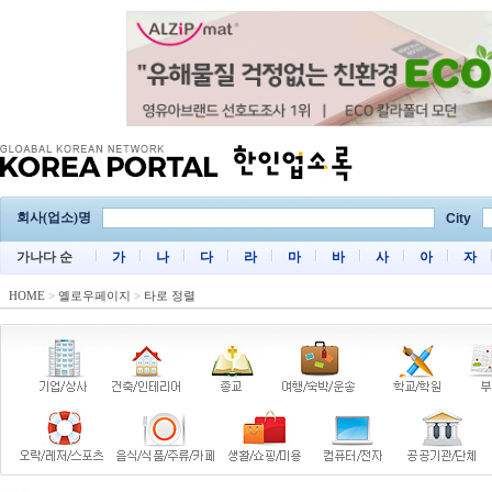
회사(업소)명
City
가나다 순
가
나
다
라
마
바
사
아
자
HOME
>
옐로우페이지
>
타로 정렬