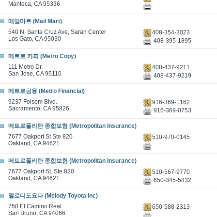
Manteca, CA 95336
메일마트 (Mail Mart)
540 N. Santa Cruz Ave, Sarah Center
408-354-3023
Los Gato, CA 95030
408-395-1895
메트로 카피 (Metro Copy)
111 Metro Dr.
408-437-9211
San Jose, CA 95110
408-437-9219
메트로금융 (Metro Financial)
9237 Folsom Blvd.
916-369-1162
Sacramento, CA 95826
916-369-0753
메트로폴리탄 종합보험 (Metropolitan Insurance)
7677 Oakport St Ste 820
510-970-0145
Oakland, CA 94621
메트로폴리탄 종합보험 (Metropolitan Insurance)
7677 Oakport St. Ste 820
510-567-9770
Oakland, CA 94621
650-345-5832
멜로디도요다 (Melody Toyota Inc)
750 El Camino Real
650-588-2313
San Bruno, CA 94066