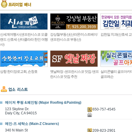
신세계여행사 (샌프란시스코 오클
강상철부동산(산라몬/이스트베이/
김한일 치과(산호세 교
랜드 산호세 산타클라라 한인 여행
샌프란시스코 부동산)
사)
상항 한미장로교회, 손창호
옛날짜장 -샌프란시스코 맛집 /샌프
실리콘밸리 골프아카
란시스코 맛집 추천
골프레슨
메이저 루핑 &페인팅 (Major Roofing &Painting)
123 Skyline Dr.
650-757-4545
Daly City, CA 94015
메인-즈 세탁소 (Main-Z Cleaners)
340 N Main St
209-823-2901