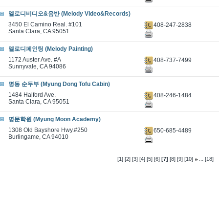
멜로디비디오&음반 (Melody Video&Records)
3450 El Camino Real. #101
408-247-2838
Santa Clara, CA 95051
멜로디페인팅 (Melody Painting)
1172 Auster Ave. #A
408-737-7499
Sunnyvale, CA 94086
명동 순두부 (Myung Dong Tofu Cabin)
1484 Halford Ave.
408-246-1484
Santa Clara, CA 95051
명문학원 (Myung Moon Academy)
1308 Old Bayshore Hwy.#250
650-685-4489
Burlingame, CA 94010
...
[1]
[2]
[3]
[4]
[5]
[6]
[7]
[8]
[9]
[10]
[18]