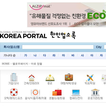
회사(업소)명
City
가나다 순
가
나
다
라
마
바
사
아
자
HOME
>
옐로우페이지
>
마로 정렬