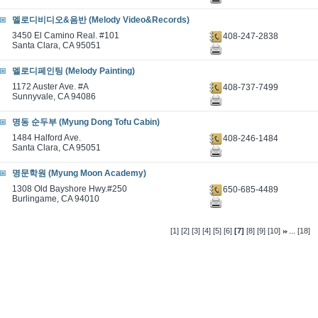
멜로디비디오&음반 (Melody Video&Records)
3450 El Camino Real. #101
408-247-2838
Santa Clara, CA 95051
멜로디페인팅 (Melody Painting)
1172 Auster Ave. #A
408-737-7499
Sunnyvale, CA 94086
명동 순두부 (Myung Dong Tofu Cabin)
1484 Halford Ave.
408-246-1484
Santa Clara, CA 95051
명문학원 (Myung Moon Academy)
1308 Old Bayshore Hwy.#250
650-685-4489
Burlingame, CA 94010
...
[1]
[2]
[3]
[4]
[5]
[6]
[7]
[8]
[9]
[10]
[18]