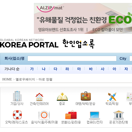
회사(업소)명
City
가나다 순
가
나
다
라
마
바
사
아
자
HOME
>
옐로우페이지
>
마로 정렬