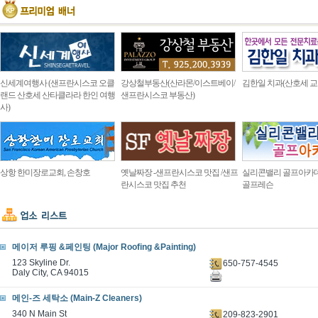
신세계여행사 (샌프란시스코 오클
강상철부동산(산라몬/이스트베이/
김한일 치과(산호세 교
랜드 산호세 산타클라라 한인 여행
샌프란시스코 부동산)
사)
상항 한미장로교회, 손창호
옛날짜장 -샌프란시스코 맛집 /샌프
실리콘밸리 골프아카
란시스코 맛집 추천
골프레슨
메이저 루핑 &페인팅 (Major Roofing &Painting)
123 Skyline Dr.
650-757-4545
Daly City, CA 94015
메인-즈 세탁소 (Main-Z Cleaners)
340 N Main St
209-823-2901