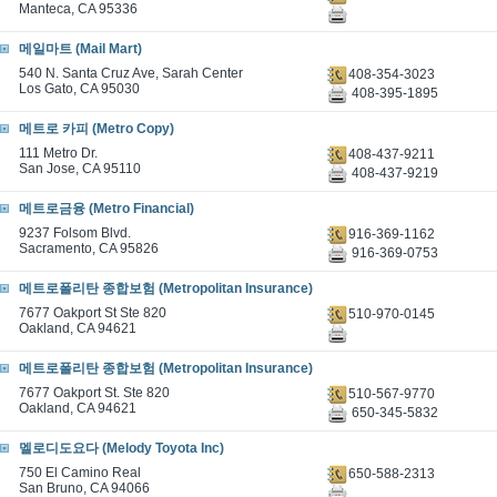
Manteca, CA 95336
메일마트 (Mail Mart)
540 N. Santa Cruz Ave, Sarah Center
408-354-3023
Los Gato, CA 95030
408-395-1895
메트로 카피 (Metro Copy)
111 Metro Dr.
408-437-9211
San Jose, CA 95110
408-437-9219
메트로금융 (Metro Financial)
9237 Folsom Blvd.
916-369-1162
Sacramento, CA 95826
916-369-0753
메트로폴리탄 종합보험 (Metropolitan Insurance)
7677 Oakport St Ste 820
510-970-0145
Oakland, CA 94621
메트로폴리탄 종합보험 (Metropolitan Insurance)
7677 Oakport St. Ste 820
510-567-9770
Oakland, CA 94621
650-345-5832
멜로디도요다 (Melody Toyota Inc)
750 El Camino Real
650-588-2313
San Bruno, CA 94066