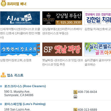
신세계여행사 (샌프란시스코 오클
강상철부동산(산라몬/이스트베이/
김한일 치과(산호세 교
랜드 산호세 산타클라라 한인 여행
샌프란시스코 부동산)
사)
상항 한미장로교회, 손창호
옛날짜장 -샌프란시스코 맛집 /샌프
실리콘밸리 골프아카
란시스코 맛집 추천
골프레슨
로즈크리너스 (Rose Cleaners)
590 S. Murphy Ave.
408-736-8434
Sunnyvale, CA 94086
로터스페인팅 (Lotu's Painting)
168 San Lazro Ave.
408-313-6689