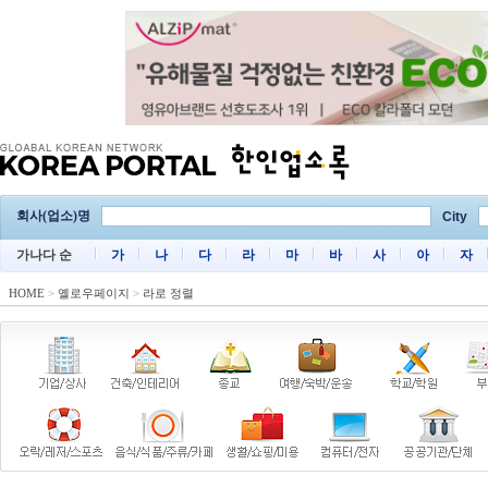
회사(업소)명
City
가나다 순
가
나
다
라
마
바
사
아
자
HOME
>
옐로우페이지
>
라로 정렬