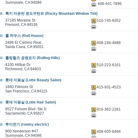
Sunnyvale, CA 94086
408-441-7896
록키 마운틴 윈도우틴트 (Rocky Mountain Window Tint)
37185 Moraine St
510-745-9352
Fremont, CA 94536
롤 하우스 (Roll House)
3486 El Camino Real
408-246-4888
Santa Clara, CA 95051
롤링힐즈 공원묘지 (Rolling Hills)
4100 Hilltop Dr
510-223-6161
Richmond, CA 94803
롯데 미용실 (Lotte Beauty Salon)
1860 Fillmore St.
415-931-4523
San Francisco, CA 94115
롯데 미용실 (Lotte Hair Salon)
9527 Folsom Blvd. Ste D
916-362-2281
Sacramento, CA 95827
루미전기 (roomy electric)
900 henderson #47
408-605-8494
Sunnyvale, CA 94086