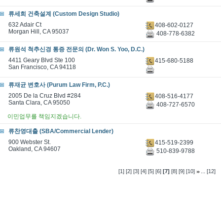
류세희 건축설계 (Custom Design Studio)
632 Adair Ct
408-602-0127
Morgan Hill, CA 95037
408-778-6382
류원석 척추신경 통증 전문의 (Dr. Won S. Yoo, D.C.)
4411 Geary Blvd Ste 100
415-680-5188
San Francisco, CA 94118
류재균 변호사 (Purum Law Firm, P.C.)
2005 De la Cruz Blvd #284
408-516-4177
Santa Clara, CA 95050
408-727-6570
이민업무를 책임지겠습니다.
류찬영대출 (SBA/Commercial Lender)
900 Webster St.
415-519-2399
Oakland, CA 94607
510-839-9788
...
[1]
[2]
[3]
[4]
[5]
[6]
[7]
[8]
[9]
[10]
[12]