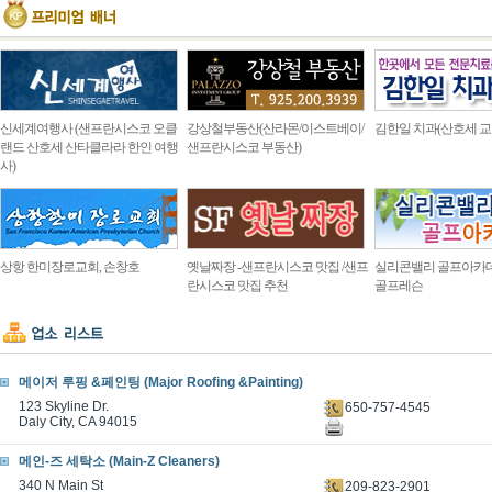
신세계여행사 (샌프란시스코 오클
강상철부동산(산라몬/이스트베이/
김한일 치과(산호세 교
랜드 산호세 산타클라라 한인 여행
샌프란시스코 부동산)
사)
상항 한미장로교회, 손창호
옛날짜장 -샌프란시스코 맛집 /샌프
실리콘밸리 골프아카
란시스코 맛집 추천
골프레슨
메이저 루핑 &페인팅 (Major Roofing &Painting)
123 Skyline Dr.
650-757-4545
Daly City, CA 94015
메인-즈 세탁소 (Main-Z Cleaners)
340 N Main St
209-823-2901