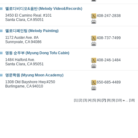
멜로디비디오&음반 (Melody Video&Records)
3450 El Camino Real. #101
408-247-2838
Santa Clara, CA 95051
멜로디페인팅 (Melody Painting)
1172 Auster Ave. #A
408-737-7499
Sunnyvale, CA 94086
명동 순두부 (Myung Dong Tofu Cabin)
1484 Halford Ave.
408-246-1484
Santa Clara, CA 95051
명문학원 (Myung Moon Academy)
1308 Old Bayshore Hwy.#250
650-685-4489
Burlingame, CA 94010
...
[1]
[2]
[3]
[4]
[5]
[6]
[7]
[8]
[9]
[10]
[18]