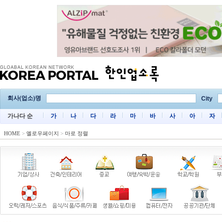
회사(업소)명
City
가나다 순
가
나
다
라
마
바
사
아
자
HOME
>
옐로우페이지
>
마로 정렬