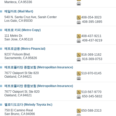
Manteca, CA 95336
메일마트 (Mail Mart)
540 N. Santa Cruz Ave, Sarah Center
408-354-3023
Los Gato, CA 95030
408-395-1895
메트로 카피 (Metro Copy)
111 Metro Dr.
408-437-9211
San Jose, CA 95110
408-437-9219
메트로금융 (Metro Financial)
9237 Folsom Blvd.
916-369-1162
Sacramento, CA 95826
916-369-0753
메트로폴리탄 종합보험 (Metropolitan Insurance)
7677 Oakport St Ste 820
510-970-0145
Oakland, CA 94621
메트로폴리탄 종합보험 (Metropolitan Insurance)
7677 Oakport St. Ste 820
510-567-9770
Oakland, CA 94621
650-345-5832
멜로디도요다 (Melody Toyota Inc)
750 El Camino Real
650-588-2313
San Bruno, CA 94066