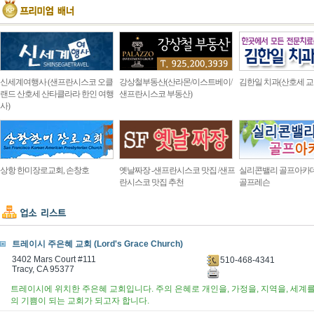
신세계여행사 (샌프란시스코 오클
강상철부동산(산라몬/이스트베이/
김한일 치과(산호세 교
랜드 산호세 산타클라라 한인 여행
샌프란시스코 부동산)
사)
상항 한미장로교회, 손창호
옛날짜장 -샌프란시스코 맛집 /샌프
실리콘밸리 골프아카
란시스코 맛집 추천
골프레슨
트레이시 주은혜 교회 (Lord's Grace Church)
3402 Mars Court #111
510-468-4341
Tracy, CA 95377
트레이시에 위치한 주은혜 교회입니다. 주의 은혜로 개인을, 가정을, 지역을, 세계
의 기쁨이 되는 교회가 되고자 합니다.