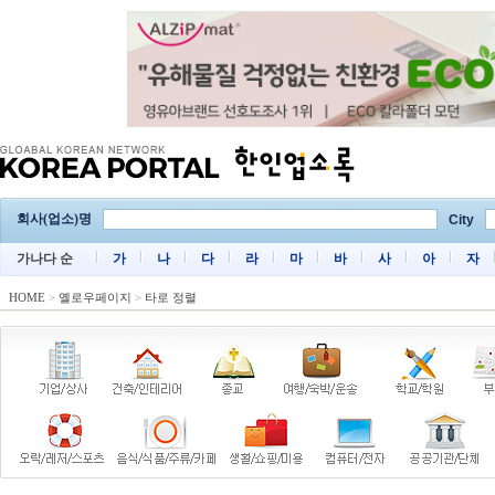
회사(업소)명
City
가나다 순
가
나
다
라
마
바
사
아
자
HOME
>
옐로우페이지
>
타로 정렬