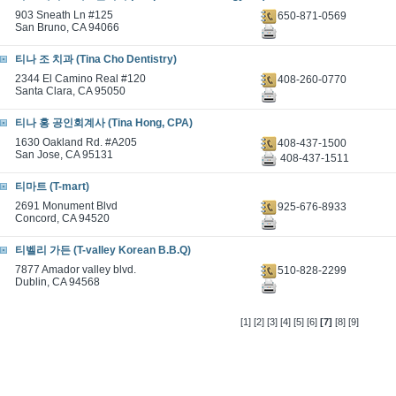
903 Sneath Ln #125
650-871-0569
San Bruno, CA 94066
티나 조 치과 (Tina Cho Dentistry)
2344 El Camino Real #120
408-260-0770
Santa Clara, CA 95050
티나 홍 공인회계사 (Tina Hong, CPA)
1630 Oakland Rd. #A205
408-437-1500
San Jose, CA 95131
408-437-1511
티마트 (T-mart)
2691 Monument Blvd
925-676-8933
Concord, CA 94520
티벨리 가든 (T-valley Korean B.B.Q)
7877 Amador valley blvd.
510-828-2299
Dublin, CA 94568
[1]
[2]
[3]
[4]
[5]
[6]
[7]
[8]
[9]