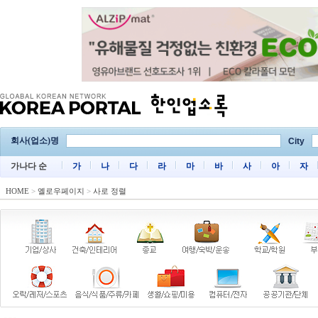
회사(업소)명
City
가나다 순
가
나
다
라
마
바
사
아
자
HOME
>
옐로우페이지
>
사로 정렬