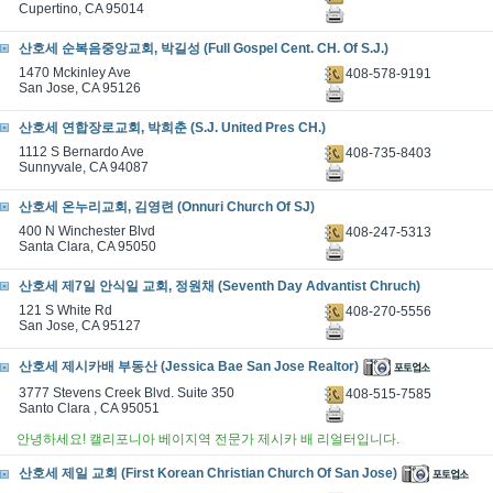
Cupertino, CA 95014
산호세 순복음중앙교회, 박길성 (Full Gospel Cent. CH. Of S.J.)
1470 Mckinley Ave
408-578-9191
San Jose, CA 95126
산호세 연합장로교회, 박희춘 (S.J. United Pres CH.)
1112 S Bernardo Ave
408-735-8403
Sunnyvale, CA 94087
산호세 온누리교회, 김영련 (Onnuri Church Of SJ)
400 N Winchester Blvd
408-247-5313
Santa Clara, CA 95050
산호세 제7일 안식일 교회, 정원채 (Seventh Day Advantist Chruch)
121 S White Rd
408-270-5556
San Jose, CA 95127
산호세 제시카배 부동산 (Jessica Bae San Jose Realtor)
3777 Stevens Creek Blvd. Suite 350
408-515-7585
Santo Clara , CA 95051
안녕하세요! 캘리포니아 베이지역 전문가 제시카 배 리얼터입니다.
산호세 제일 교회 (First Korean Christian Church Of San Jose)