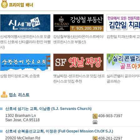
신세계여행사 (샌프란시스코 오클
강상철부동산(산라몬/이스트베이/
김한일 치과(산호세 교
랜드 산호세 산타클라라 한인 여행
샌프란시스코 부동산)
사)
상항 한미장로교회, 손창호
옛날짜장 -샌프란시스코 맛집 /샌프
실리콘밸리 골프아카
란시스코 맛집 추천
골프레슨
산호세 섬기는 교회, 이남종 (S.J. Servants Church)
1302 Branham Ln
408-903-7397
San Jose, CA 95118
산호세 순복음선교교회, 이정은 (Full Gospel Mission Ch.Of S.J.)
20920 McClellan Rd
408-261-2297