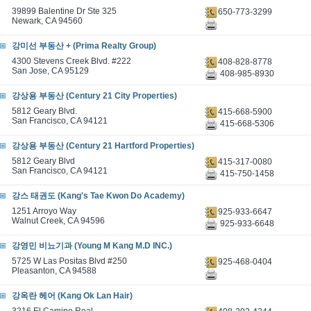
39899 Balentine Dr Ste 325
650-773-3299
Newark, CA 94560
강미선 부동산 + (Prima Realty Group)
4300 Stevens Creek Blvd. #222
408-828-8778
San Jose, CA 95129
408-985-8930
강상용 부동산 (Century 21 City Properties)
5812 Geary Blvd.
415-668-5900
San Francisco, CA 94121
415-668-5306
강상용 부동산 (Century 21 Hartford Properties)
5812 Geary Blvd
415-317-0080
San Francisco, CA 94121
415-750-1458
강스 태권도 (Kang's Tae Kwon Do Academy)
1251 Arroyo Way
925-933-6647
Walnut Creek, CA 94596
925-933-6648
강영민 비뇨기과 (Young M Kang M.D INC.)
5725 W Las Positas Blvd #250
925-468-0404
Pleasanton, CA 94588
강옥란 헤어 (Kang Ok Lan Hair)