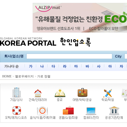
회사(업소)명
City
가나다 순
가
나
다
라
마
바
사
아
자
HOME
>
옐로우페이지
>
가로 정렬