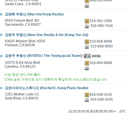
3216 El Camino Real
408-202-4244
Santa Clara , CA 95051
강완휘 부동산 (Wan Hui Kang Realty)
9555 Folsom Blvd. #D
916-362-1560
Sacramento, CA 95827
916-966-7416
강윤주 부동산 (New Star Realty & Inv (Kang Yun Ju))
43625 Mission Blvd. #203
510-659-8949
Fremont, CA 94539
510-659-8950
강윤주 부동산 (INTERO ( The Young jacab Team))
10275 N.De Anza Blvd
510-604-6848
Cpertino, CA 95123
시장 평균 보다 2배 빨리
1.5배 높은 가격으로 보다 정확하게 확실하게 서비스해드리겠습니다
강은아피아노스튜디오 (Rachel E. Kang Piano Studio)
1351 Mother Lode Cir.
916-638-3145
Gold River, CA 95670
916-638-3145
...
[1]
[2]
[3]
[4]
[5]
[6]
[7]
[8]
[9]
[10]
[37]