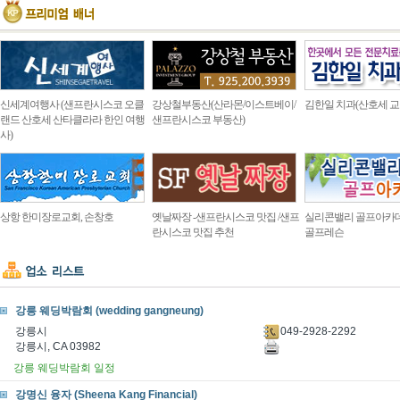
신세계여행사 (샌프란시스코 오클
강상철부동산(산라몬/이스트베이/
김한일 치과(산호세 교
랜드 산호세 산타클라라 한인 여행
샌프란시스코 부동산)
사)
상항 한미장로교회, 손창호
옛날짜장 -샌프란시스코 맛집 /샌프
실리콘밸리 골프아카
란시스코 맛집 추천
골프레슨
강릉 웨딩박람회 (wedding gangneung)
049-2928-2292
강릉시
강릉시, CA 03982
강릉 웨딩박람회 일정
강명신 융자 (Sheena Kang Financial)