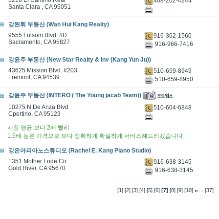
3216 El Camino Real
408-202-4244
Santa Clara , CA 95051
강완휘 부동산 (Wan Hui Kang Realty)
9555 Folsom Blvd. #D
916-362-1560
Sacramento, CA 95827
916-966-7416
강윤주 부동산 (New Star Realty & Inv (Kang Yun Ju))
43625 Mission Blvd. #203
510-659-8949
Fremont, CA 94539
510-659-8950
강윤주 부동산 (INTERO ( The Young jacab Team))
10275 N.De Anza Blvd
510-604-6848
Cpertino, CA 95123
시장 평균 보다 2배 빨리
1.5배 높은 가격으로 보다 정확하게 확실하게 서비스해드리겠습니다
강은아피아노스튜디오 (Rachel E. Kang Piano Studio)
1351 Mother Lode Cir.
916-638-3145
Gold River, CA 95670
916-638-3145
...
[1]
[2]
[3]
[4]
[5]
[6]
[7]
[8]
[9]
[10]
[37]