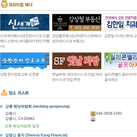
신세계여행사 (샌프란시스코 오클
강상철부동산(산라몬/이스트베이/
김한일 치과(산호세 교
랜드 산호세 산타클라라 한인 여행
샌프란시스코 부동산)
사)
상항 한미장로교회, 손창호
옛날짜장 -샌프란시스코 맛집 /샌프
실리콘밸리 골프아카
란시스코 맛집 추천
골프레슨
강릉 웨딩박람회 (wedding gangneung)
049-2928-2292
강릉시
강릉시, CA 03982
강릉 웨딩박람회 일정
강명신 융자 (Sheena Kang Financial)