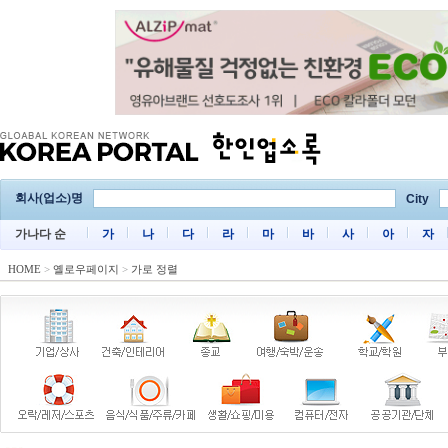
회사(업소)명
City
가나다 순
가
나
다
라
마
바
사
아
자
HOME
>
옐로우페이지
>
가로 정렬