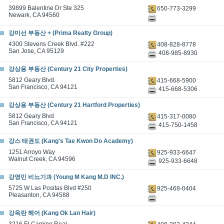
39899 Balentine Dr Ste 325
650-773-3299
Newark, CA 94560
강미선 부동산 + (Prima Realty Group)
4300 Stevens Creek Blvd. #222
408-828-8778
San Jose, CA 95129
408-985-8930
강상용 부동산 (Century 21 City Properties)
5812 Geary Blvd.
415-668-5900
San Francisco, CA 94121
415-668-5306
강상용 부동산 (Century 21 Hartford Properties)
5812 Geary Blvd
415-317-0080
San Francisco, CA 94121
415-750-1458
강스 태권도 (Kang's Tae Kwon Do Academy)
1251 Arroyo Way
925-933-6647
Walnut Creek, CA 94596
925-933-6648
강영민 비뇨기과 (Young M Kang M.D INC.)
5725 W Las Positas Blvd #250
925-468-0404
Pleasanton, CA 94588
강옥란 헤어 (Kang Ok Lan Hair)