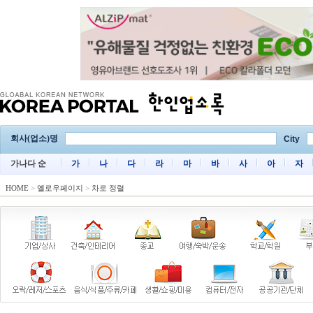
회사(업소)명
City
가나다 순
가
나
다
라
마
바
사
아
자
HOME
>
옐로우페이지
>
차로 정렬