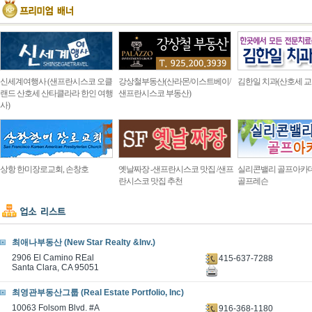
신세계여행사 (샌프란시스코 오클
강상철부동산(산라몬/이스트베이/
김한일 치과(산호세 교
랜드 산호세 산타클라라 한인 여행
샌프란시스코 부동산)
사)
상항 한미장로교회, 손창호
옛날짜장 -샌프란시스코 맛집 /샌프
실리콘밸리 골프아카
란시스코 맛집 추천
골프레슨
최애나부동산 (New Star Realty &Inv.)
2906 El Camino REal
415-637-7288
Santa Clara, CA 95051
최영관부동산그룹 (Real Estate Portfolio, Inc)
10063 Folsom Blvd. #A
916-368-1180