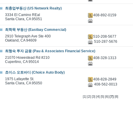
최충업부동산 (US Network Realty)
3334 El Camino REal
408-892-0159
Santa Clara, CA 95051
최학묵 부동산 (Eastbay Commercial)
2910 Telegraph Ave Ste 400
510-208-5677
Oakland, CA 94609
510-287-5676
최형숙 투자 금융 (Pau & Associates Financial Service)
21070 Howestead Rd #210
408-328-1313
Cupertino, CA 95014
쵸이스 오토바디 (Choice Auto Body)
1975 Lafayette St.
408-828-2849
Santa Clara, CA 95050
408-562-0013
[1]
[2]
[3]
[4]
[5]
[6]
[7]
[8]