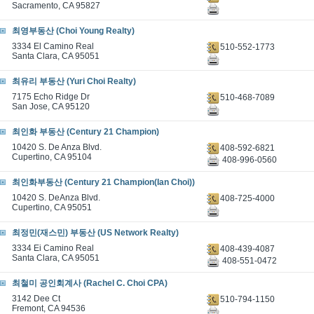
Sacramento, CA 95827
최영부동산 (Choi Young Realty)
3334 El Camino Real
510-552-1773
Santa Clara, CA 95051
최유리 부동산 (Yuri Choi Realty)
7175 Echo Ridge Dr
510-468-7089
San Jose, CA 95120
최인화 부동산 (Century 21 Champion)
10420 S. De Anza Blvd.
408-592-6821
Cupertino, CA 95104
408-996-0560
최인화부동산 (Century 21 Champion(Ian Choi))
10420 S. DeAnza Blvd.
408-725-4000
Cupertino, CA 95051
최정민(재스민) 부동산 (US Network Realty)
3334 Ei Camino Real
408-439-4087
Santa Clara, CA 95051
408-551-0472
최철미 공인회계사 (Rachel C. Choi CPA)
3142 Dee Ct
510-794-1150
Fremont, CA 94536