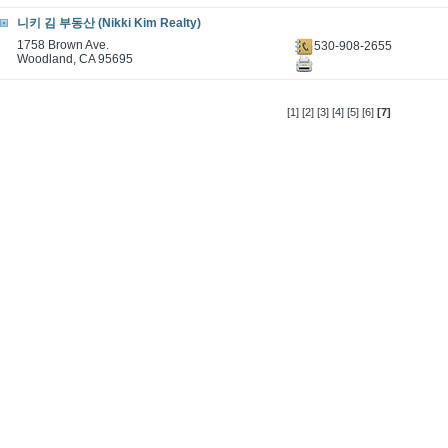
니키 김 부동산 (Nikki Kim Realty)
1758 Brown Ave.
530-908-2655
Woodland, CA 95695
[1]
[2]
[3]
[4]
[5]
[6]
[7]