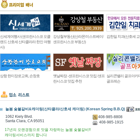
신세계여행사 (샌프란시스코 오클
강상철부동산(산라몬/이스트베이/
김한일 치과(산호세 교
랜드 산호세 산타클라라 한인 여행
샌프란시스코 부동산)
사)
상항 한미장로교회, 손창호
옛날짜장 -샌프란시스코 맛집 /샌프
실리콘밸리 골프아카
란시스코 맛집 추천
골프레슨
늘봄 숯불갈비&캐더링(산타클라/산호세 캐더링) (Korean Spring B.B.Q)
1062 Kiely Blvd.
408-985-8808
Santa Clara, CA 95051
408-985-1915
17년의 오랜경험으로 맛을 자랑하는 늘봄 숯불갈비!!
캐더링서비스까지 합니다