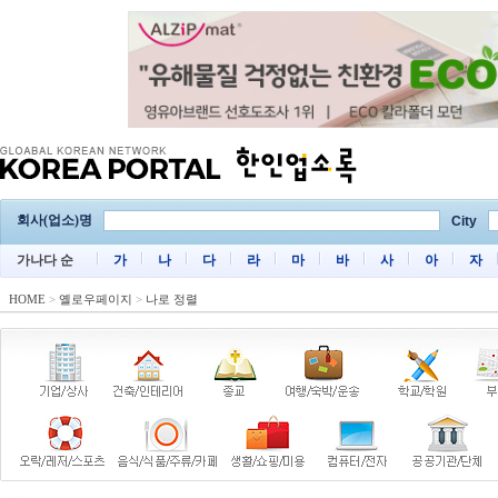
회사(업소)명
City
가나다 순
가
나
다
라
마
바
사
아
자
HOME
>
옐로우페이지
>
나로 정렬