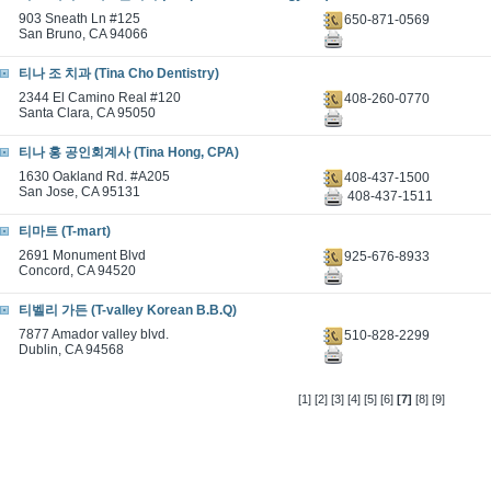
903 Sneath Ln #125
650-871-0569
San Bruno, CA 94066
티나 조 치과 (Tina Cho Dentistry)
2344 El Camino Real #120
408-260-0770
Santa Clara, CA 95050
티나 홍 공인회계사 (Tina Hong, CPA)
1630 Oakland Rd. #A205
408-437-1500
San Jose, CA 95131
408-437-1511
티마트 (T-mart)
2691 Monument Blvd
925-676-8933
Concord, CA 94520
티벨리 가든 (T-valley Korean B.B.Q)
7877 Amador valley blvd.
510-828-2299
Dublin, CA 94568
[1]
[2]
[3]
[4]
[5]
[6]
[7]
[8]
[9]