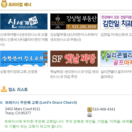
신세계여행사 (샌프란시스코 오클
강상철부동산(산라몬/이스트베이/
김한일 치과(산호세 교
랜드 산호세 산타클라라 한인 여행
샌프란시스코 부동산)
사)
상항 한미장로교회, 손창호
옛날짜장 -샌프란시스코 맛집 /샌프
실리콘밸리 골프아카
란시스코 맛집 추천
골프레슨
트레이시 주은혜 교회 (Lord's Grace Church)
3402 Mars Court #111
510-468-4341
Tracy, CA 95377
트레이시에 위치한 주은혜 교회입니다. 주의 은혜로 개인을, 가정을, 지역을, 세계
의 기쁨이 되는 교회가 되고자 합니다.