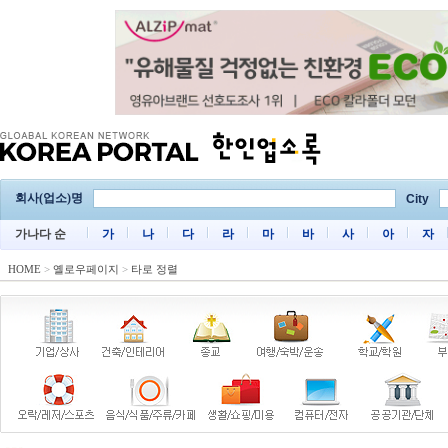
회사(업소)명
City
가나다 순
가
나
다
라
마
바
사
아
자
HOME
>
옐로우페이지
>
타로 정렬