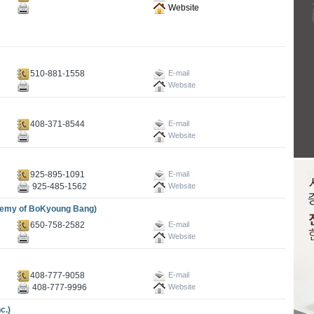
Website
510-881-1558
E-mail
Website
408-371-8544
E-mail
Website
925-895-1091
E-mail
925-485-1562
Website
y of BoKyoung Bang)
650-758-2582
E-mail
Website
408-777-9058
E-mail
408-777-9996
Website
c.)