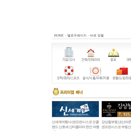
HOME
>
옐로우페이지
>
바로 정렬
신세계여행사 (샌프란시스코 오클
강상철부동산(산라몬
랜드 산호세 산타클라라 한인 여행
샌프란시스코 부동산