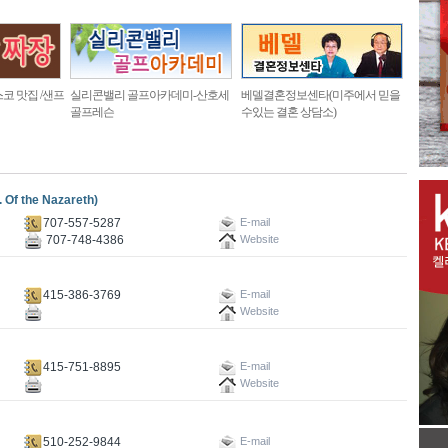
코 맛집 /샌프
실리콘밸리 골프아카데미-산호세
베델결혼정보센타(미주에서 믿을
골프레슨
수있는 결혼 상담소)
f the Nazareth)
707-557-5287
E-mail
707-748-4386
Website
415-386-3769
E-mail
Website
415-751-8895
E-mail
Website
510-252-9844
E-mail