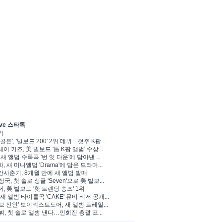
ve 스타톡
기
골든', '빌보드 200' 2위 데뷔…첫주 K팝 ...
이 키즈, 美 빌보드 '톱 K팝 앨범' 수상...
 새 앨범 수록곡 '번 잇 다운'에 담아낸 ...
, 새 미니앨범 'Drama'에 담은 드라마...
사춘기, 8개월 만에 새 앨범 발매
정국, 첫 솔로 싱글 'Seven'으로 美 빌보...
, 美 빌보드 '핫 트렌딩 송즈' 1위
Y, 새 앨범 타이틀곡 'CAKE' 뮤비 티저 공개...
브 신인' 보이넥스트도어, 새 앨범 트레일...
 뷔, 첫 솔로 앨범 낸다…민희진 총괄 프...