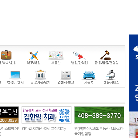
/이스트베이/
김한일 치과(산호세 교정치과)
연(전)영심 CBRE 부동산 -CBRE 한
)
국기업담당