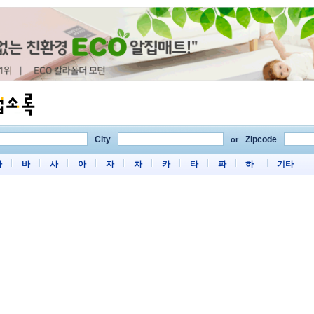
City
Zipcode
or
마
바
사
아
자
차
카
타
파
하
기타