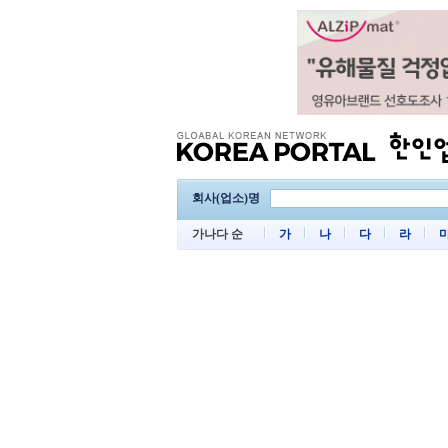
회사(업소)명
가나다 순
가
나
다
라