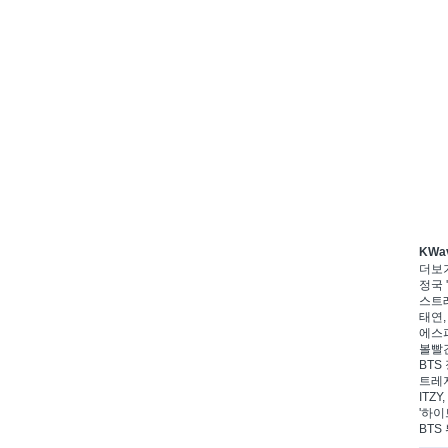
KWa
더보
정국 '
스트레
태연,
에스파
볼빨간
BTS 
트레저
ITZ
'하이
BTS