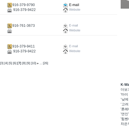
916-379-9790
E-mail
916-379-9422
Website
916-761-3673
E-mail
Website
916-379-9411
E-mail
916-379-9422
Website
...
[3]
[4]
[5]
[6]
[7]
[8]
[9]
[10]
[26]
K-W
더보
'마이
‘낮에
‘고려
'혼례
'연인
'힘쎈
차은우