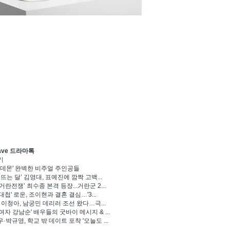
ave 드라마톡
기
 데몬' 완벽한 비주얼 주인공들
 뜨는 달’ 김영대, 표예진에 깜짝 고백...
거란전쟁’ 최수종 본격 등장...거란군 2...
대첩' 로운, 조이현과 결혼 결심…'3...
' 이청아, 남궁민 데리러 조선 왔다…극...
여자 강남순' 배우들의 굿바이 메시지 & ...
·박규영, 학교 밖 데이트 포착 '오늘도 ...