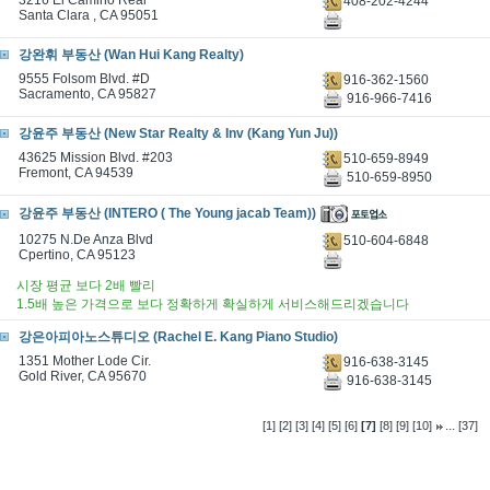
3216 El Camino Real
408-202-4244
Santa Clara , CA 95051
강완휘 부동산 (Wan Hui Kang Realty)
9555 Folsom Blvd. #D
916-362-1560
Sacramento, CA 95827
916-966-7416
강윤주 부동산 (New Star Realty & Inv (Kang Yun Ju))
43625 Mission Blvd. #203
510-659-8949
Fremont, CA 94539
510-659-8950
강윤주 부동산 (INTERO ( The Young jacab Team))
10275 N.De Anza Blvd
510-604-6848
Cpertino, CA 95123
시장 평균 보다 2배 빨리
1.5배 높은 가격으로 보다 정확하게 확실하게 서비스해드리겠습니다
강은아피아노스튜디오 (Rachel E. Kang Piano Studio)
1351 Mother Lode Cir.
916-638-3145
Gold River, CA 95670
916-638-3145
...
[1]
[2]
[3]
[4]
[5]
[6]
[7]
[8]
[9]
[10]
[37]