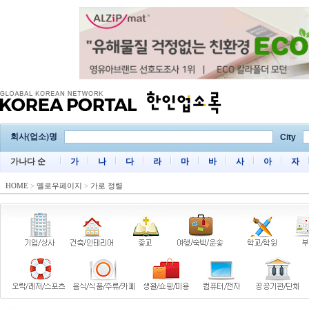
회사(업소)명
City
가나다 순
가
나
다
라
마
바
사
아
자
HOME
>
옐로우페이지
>
가로 정렬