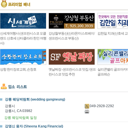
신세계여행사 (샌프란시스코 오클
강상철부동산(산라몬/이스트베이/
김한일 치과(산호세 교
랜드 산호세 산타클라라 한인 여행
샌프란시스코 부동산)
사)
상항 한미장로교회, 손창호
옛날짜장 -샌프란시스코 맛집 /샌프
실리콘밸리 골프아카
란시스코 맛집 추천
골프레슨
강릉 웨딩박람회 (wedding gangneung)
049-2928-2292
강릉시
강릉시, CA 03982
강릉 웨딩박람회 일정
강명신 융자 (Sheena Kang Financial)