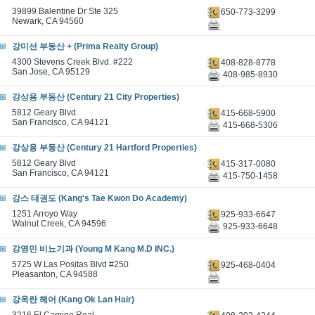
39899 Balentine Dr Ste 325
650-773-3299
Newark, CA 94560
강미선 부동산 + (Prima Realty Group)
4300 Stevens Creek Blvd. #222
408-828-8778
San Jose, CA 95129
408-985-8930
강상용 부동산 (Century 21 City Properties)
5812 Geary Blvd.
415-668-5900
San Francisco, CA 94121
415-668-5306
강상용 부동산 (Century 21 Hartford Properties)
5812 Geary Blvd
415-317-0080
San Francisco, CA 94121
415-750-1458
강스 태권도 (Kang's Tae Kwon Do Academy)
1251 Arroyo Way
925-933-6647
Walnut Creek, CA 94596
925-933-6648
강영민 비뇨기과 (Young M Kang M.D INC.)
5725 W Las Positas Blvd #250
925-468-0404
Pleasanton, CA 94588
강옥란 헤어 (Kang Ok Lan Hair)