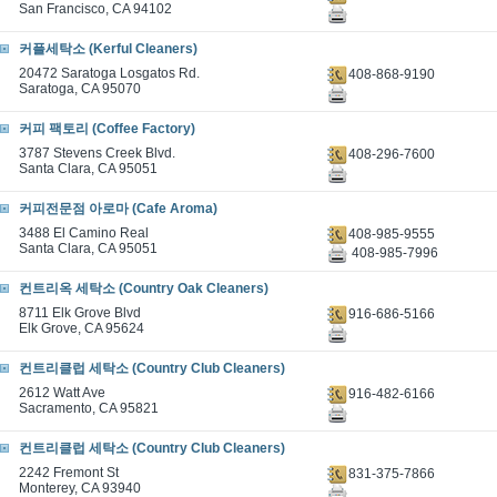
San Francisco, CA 94102
커플세탁소 (Kerful Cleaners)
20472 Saratoga Losgatos Rd.
408-868-9190
Saratoga, CA 95070
커피 팩토리 (Coffee Factory)
3787 Stevens Creek Blvd.
408-296-7600
Santa Clara, CA 95051
커피전문점 아로마 (Cafe Aroma)
3488 El Camino Real
408-985-9555
Santa Clara, CA 95051
408-985-7996
컨트리옥 세탁소 (Country Oak Cleaners)
8711 Elk Grove Blvd
916-686-5166
Elk Grove, CA 95624
컨트리클럽 세탁소 (Country Club Cleaners)
2612 Watt Ave
916-482-6166
Sacramento, CA 95821
컨트리클럽 세탁소 (Country Club Cleaners)
2242 Fremont St
831-375-7866
Monterey, CA 93940