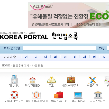
회사(업소)명
City
가나다 순
가
나
다
라
마
바
사
아
자
HOME
>
옐로우페이지
>
카로 정렬