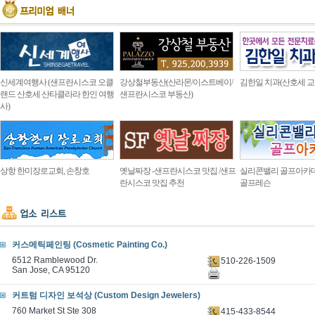
신세계여행사 (샌프란시스코 오클
강상철부동산(산라몬/이스트베이/
김한일 치과(산호세 교
랜드 산호세 산타클라라 한인 여행
샌프란시스코 부동산)
사)
상항 한미장로교회, 손창호
옛날짜장 -샌프란시스코 맛집 /샌프
실리콘밸리 골프아카
란시스코 맛집 추천
골프레슨
커스메틱페인팅 (Cosmetic Painting Co.)
6512 Ramblewood Dr.
510-226-1509
San Jose, CA 95120
커트텀 디자인 보석상 (Custom Design Jewelers)
760 Market St Ste 308
415-433-8544