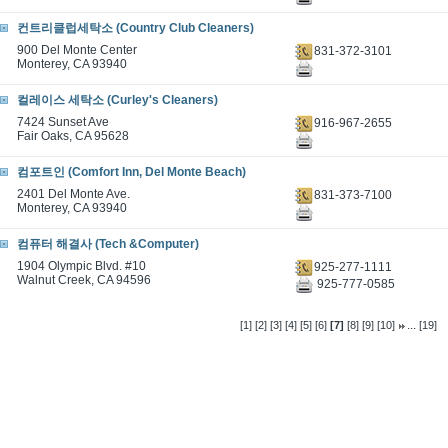
컨트리클럽세탁소 (Country Club Cleaners)
900 Del Monte Center
831-372-3101
Monterey, CA 93940
컬레이스 세탁소 (Curley's Cleaners)
7424 Sunset Ave
916-967-2655
Fair Oaks, CA 95628
컴포트인 (Comfort Inn, Del Monte Beach)
2401 Del Monte Ave.
831-373-7100
Monterey, CA 93940
컴퓨터 해결사 (Tech &Computer)
1904 Olympic Blvd. #10
925-277-1111
Walnut Creek, CA 94596
925-777-0585
...
[1]
[2]
[3]
[4]
[5]
[6]
[7]
[8]
[9]
[10]
[19]