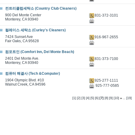
컨트리클럽세탁소 (Country Club Cleaners)
900 Del Monte Center
831-372-3101
Monterey, CA 93940
컬레이스 세탁소 (Curley's Cleaners)
7424 Sunset Ave
916-967-2655
Fair Oaks, CA 95628
컴포트인 (Comfort Inn, Del Monte Beach)
2401 Del Monte Ave.
831-373-7100
Monterey, CA 93940
컴퓨터 해결사 (Tech &Computer)
1904 Olympic Blvd. #10
925-277-1111
Walnut Creek, CA 94596
925-777-0585
...
[1]
[2]
[3]
[4]
[5]
[6]
[7]
[8]
[9]
[10]
[19]