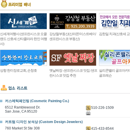
신세계여행사 (샌프란시스코 오클
강상철부동산(산라몬/이스트베이/
김한일 치과(산호세 교
랜드 산호세 산타클라라 한인 여행
샌프란시스코 부동산)
사)
상항 한미장로교회, 손창호
옛날짜장 -샌프란시스코 맛집 /샌프
실리콘밸리 골프아카
란시스코 맛집 추천
골프레슨
커스메틱페인팅 (Cosmetic Painting Co.)
6512 Ramblewood Dr.
510-226-1509
San Jose, CA 95120
커트텀 디자인 보석상 (Custom Design Jewelers)
760 Market St Ste 308
415-433-8544