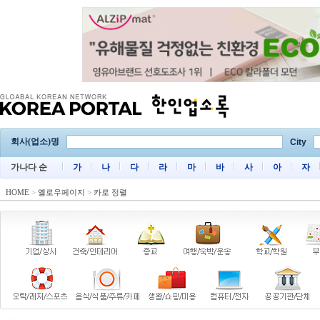
회사(업소)명
City
가나다 순
가
나
다
라
마
바
사
아
자
HOME
>
옐로우페이지
>
카로 정렬