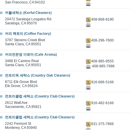
San Francisco, CA 94102
커플세탁소 (Kerful Cleaners)
20472 Saratoga Losgatos Rd.
408-868-9190
Saratoga, CA 95070
커피 팩토리 (Coffee Factory)
3787 Stevens Creek Blvd.
408-296-7600
Santa Clara, CA 95051
커피전문점 아로마 (Cafe Aroma)
3488 El Camino Real
408-985-9555
Santa Clara, CA 95051
408-985-7996
컨트리옥 세탁소 (Country Oak Cleaners)
8711 Elk Grove Blvd
916-686-5166
Elk Grove, CA 95624
컨트리클럽 세탁소 (Country Club Cleaners)
2612 Watt Ave
916-482-6166
Sacramento, CA 95821
컨트리클럽 세탁소 (Country Club Cleaners)
2242 Fremont St
831-375-7866
Monterey, CA 93940