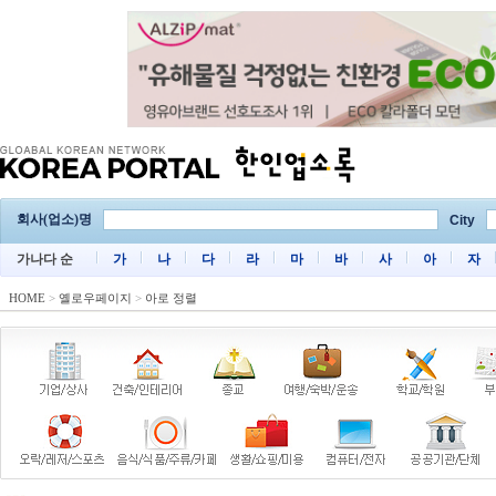
회사(업소)명
City
가나다 순
가
나
다
라
마
바
사
아
자
HOME
>
옐로우페이지
>
아로 정렬