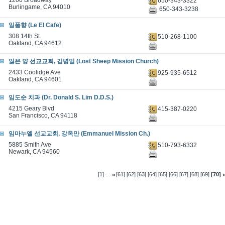
1200 Broadway
650-343-3322
Burlingame, CA 94010
650-343-3238
일품향 (Le El Cafe)
308 14th St.
510-268-1100
Oakland, CA 94612
잃은 양 선교교회, 김병일 (Lost Sheep Mission Church)
2433 Coolidge Ave
925-935-6512
Oakland, CA 94601
임도순 치과 (Dr. Donald S. Lim D.D.S.)
4215 Geary Blvd
415-387-0220
San Francisco, CA 94118
임마누엘 선교교회, 강옥만 (Emmanuel Mission Ch.)
5885 Smith Ave
510-793-6332
Newark, CA 94560
...
[1]
[61]
[62]
[63]
[64]
[65]
[66]
[67]
[68]
[69]
[70]