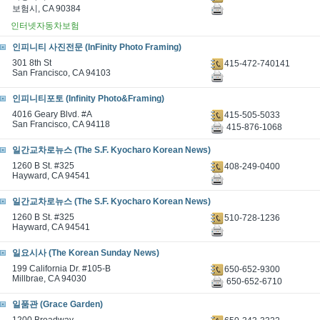
보험시, CA 90384
인터넷자동차보험
인피니티 사진전문 (InFinity Photo Framing)
301 8th St
415-472-740141
San Francisco, CA 94103
인피니티포토 (Infinity Photo&Framing)
4016 Geary Blvd. #A
415-505-5033
San Francisco, CA 94118
415-876-1068
일간교차로뉴스 (The S.F. Kyocharo Korean News)
1260 B St. #325
408-249-0400
Hayward, CA 94541
일간교차로뉴스 (The S.F. Kyocharo Korean News)
1260 B St. #325
510-728-1236
Hayward, CA 94541
일요시사 (The Korean Sunday News)
199 California Dr. #105-B
650-652-9300
Millbrae, CA 94030
650-652-6710
일품관 (Grace Garden)