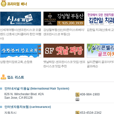
신세계여행사 (샌프란시스코 오클
강상철부동산(산라몬/이스트베이/
김한일 치과(산호세 교
랜드 산호세 산타클라라 한인 여행
샌프란시스코 부동산)
사)
상항 한미장로교회, 손창호
옛날짜장 -샌프란시스코 맛집 /샌프
실리콘밸리 골프아카
란시스코 맛집 추천
골프레슨
인터내셔널 미용실 (International Hair System)
826 N. Winchester Blvd. #2A
408-984-1900
San Jose, CA 95128
인터넷자동차보험 (carinsurance)
453-4534-2342
자동차시