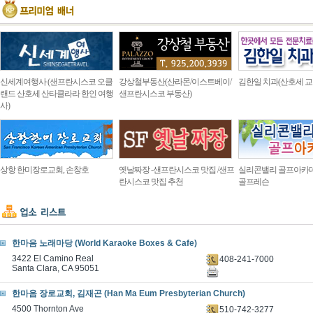
신세계여행사 (샌프란시스코 오클
강상철부동산(산라몬/이스트베이/
김한일 치과(산호세 교
랜드 산호세 산타클라라 한인 여행
샌프란시스코 부동산)
사)
상항 한미장로교회, 손창호
옛날짜장 -샌프란시스코 맛집 /샌프
실리콘밸리 골프아카
란시스코 맛집 추천
골프레슨
한마음 노래마당 (World Karaoke Boxes & Cafe)
3422 El Camino Real
408-241-7000
Santa Clara, CA 95051
한마음 장로교회, 김재곤 (Han Ma Eum Presbyterian Church)
4500 Thornton Ave
510-742-3277