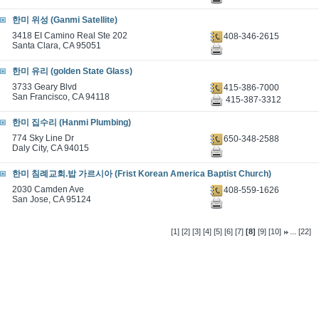
한미 위성 (Ganmi Satellite)
3418 EI Camino Real Ste 202
408-346-2615
Santa Clara, CA 95051
한미 유리 (golden State Glass)
3733 Geary Blvd
415-386-7000
San Francisco, CA 94118
415-387-3312
한미 집수리 (Hanmi Plumbing)
774 Sky Line Dr
650-348-2588
Daly City, CA 94015
한미 침례교회.밥 가르시아 (Frist Korean America Baptist Church)
2030 Camden Ave
408-559-1626
San Jose, CA 95124
...
[1]
[2]
[3]
[4]
[5]
[6]
[7]
[8]
[9]
[10]
[22]