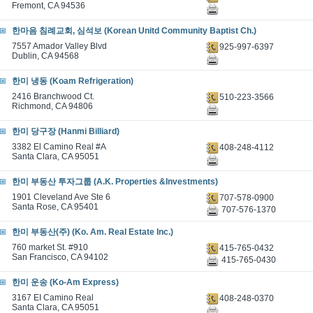
Fremont, CA 94536
한마음 침례교회, 심석보 (Korean Unitd Community Baptist Ch.)
7557 Amador Valley Blvd
925-997-6397
Dublin, CA 94568
한미 냉동 (Koam Refrigeration)
2416 Branchwood Ct.
510-223-3566
Richmond, CA 94806
한미 당구장 (Hanmi Billiard)
3382 El Camino Real #A
408-248-4112
Santa Clara, CA 95051
한미 부동산 투자그룹 (A.K. Properties &Investments)
1901 Cleveland Ave Ste 6
707-578-0900
Santa Rose, CA 95401
707-576-1370
한미 부동산(주) (Ko. Am. Real Estate Inc.)
760 market St. #910
415-765-0432
San Francisco, CA 94102
415-765-0430
한미 운송 (Ko-Am Express)
3167 EI Camino Real
408-248-0370
Santa Clara, CA 95051