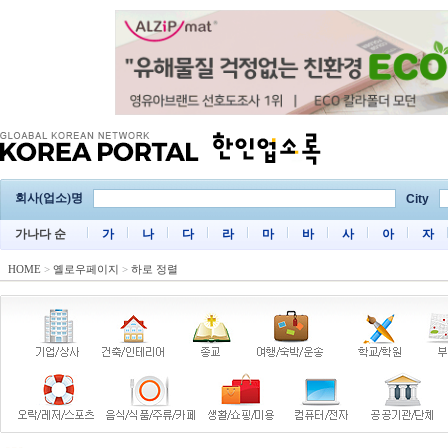
회사(업소)명
City
가나다 순
가
나
다
라
마
바
사
아
자
HOME
>
옐로우페이지
>
하로 정렬