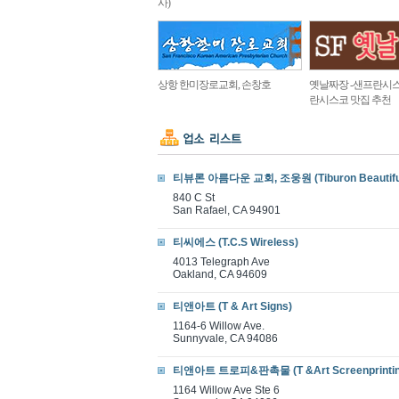
사)
상항 한미장로교회, 손창호
옛날짜장 -샌프란시스
란시스코 맛집 추천
티뷰론 아름다운 교회, 조웅원 (Tiburon Beautiful
840 C St
San Rafael, CA 94901
티씨에스 (T.C.S Wireless)
4013 Telegraph Ave
Oakland, CA 94609
티앤아트 (T & Art Signs)
1164-6 Willow Ave.
Sunnyvale, CA 94086
티앤아트 트로피&판촉물 (T &Art Screenprintin
1164 Willow Ave Ste 6