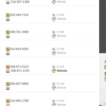
510-597-1398
Website
916-484-7242
E-mail
Website
408-761-3960
E-mail
Website
510-654-9283
E-mail
Website
408-871-0123
E-mail
408-871-2155
Website
650-947-9985
E-mail
Website
510-981-1789
E-mail
Website