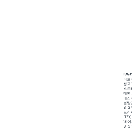
KWa
더보
정국 '
스트레
태연,
에스파
볼빨간
BTS 
트레저
ITZ
'하이
BTS