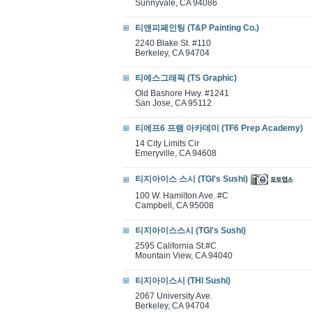
Sunnyvale, CA 94086
티앤피페인팅 (T&P Painting Co.)
2240 Blake St. #110
Berkeley, CA 94704
티에스그래픽 (TS Graphic)
Old Bashore Hwy. #1241
San Jose, CA 95112
티에프6 프램 아카데미 (TF6 Prep Academy)
14 City Limits Cir
Emeryville, CA 94608
티지아이스 스시 (TGI's Sushi)
100 W. Hamilton Ave. #C
Campbell, CA 95008
티지아이스스시 (TGI's Sushi)
2595 California St.#C
Mountain View, CA 94040
티지아이스시 (THI Sushi)
2067 University Ave.
Berkeley, CA 94704