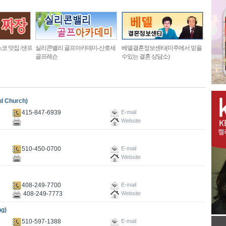
코 맛집 /샌프
실리콘밸리 골프아카데미-산호세
베델결혼정보센타(미주에서 믿을
골프레슨
수있는 결혼 상담소)
 Church)
415-847-6939
E-mail
Website
510-450-0700
E-mail
Website
408-249-7700
E-mail
408-249-7773
Website
g)
510-597-1388
E-mail