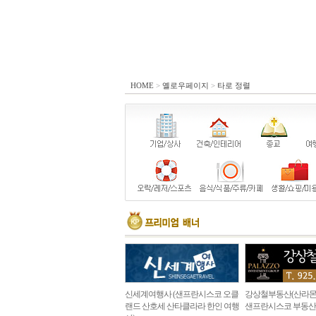
HOME
>
옐로우페이지
>
타로 정렬
신세계여행사 (샌프란시스코 오클
강상철부동산(산라몬
랜드 산호세 산타클라라 한인 여행
샌프란시스코 부동산