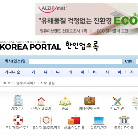
회사(업소)명
City
가나다 순
가
나
다
라
마
바
사
아
자
HOME
>
옐로우페이지
>
사로 정렬