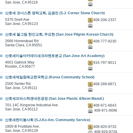
San Jose, CA 95118
산호세 코너스톤 영락교회, 김광진 (S.J. Corner Stone Church)
5370 Snell Ave
408-206-2337
San Jose, CA 95123
산호세 필그림 한인교회, 주요한 (San Jose Pilgrim Korean Church)
2666 Homestead Rd
408-777-9230
Santa Clara, CA 95051
산호세미술아카데미새크라멘토분교 (San Jose Art Academy)
4601 Gatnick Way
916-797-9011
Rocklin, CA 95677
산호세제일침례교한국학교 (Korea Community School)
2500 Senter Rd.
408-289-8871
San Jose, CA 95111
산호세프라스틱앤네온공장 (San Jose Plastic &Neon Manuf.)
701-14C Kingsrow Industrial Ave.
408-971-6643
San Jose, CA 95112
408-971-6696
산호세한미봉사회 (S.J.Ko-Am. Community Service)
1800-B Fruitdale Ave.
408-920-9733
San Jose, CA 95128
408-920-9726