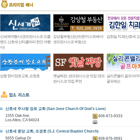
신세계여행사 (샌프란시스코 오클
강상철부동산(산라몬/이스트베이/
김한일 치과(산호세 교
랜드 산호세 산타클라라 한인 여행
샌프란시스코 부동산)
사)
상항 한미장로교회, 손창호
옛날짜장 -샌프란시스코 맛집 /샌프
실리콘밸리 골프아카
란시스코 맛집 추천
골프레슨
산호세 주사랑 장로 교회 (San Jose Church Of God's Love)
1555 Oak Ave.
408-873-9333
Los Altos, CA 94024
산호세 중앙 교회, 조경호 (S.J. Central Baptist Church)
5655 Gallup Dr
408-876-0691