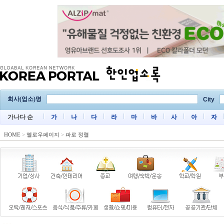
회사(업소)명
City
가나다 순
가
나
다
라
마
바
사
아
자
HOME
>
옐로우페이지
>
파로 정렬