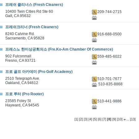
프레쉬 클리너스 (Fresh Cleaners)
10400 Twin Cities Rd Ste 60
209-744-2715
Galt, CA 95632
프레쉬크리너 (Fresh Cleaners)
8240 Calvine Rd.
916-688-0500
Sacramento, CA 95828
프레스노 한미상공회의소 (Fre.Ko-Am Chamber Of Commerce)
902 Fulconmall
559-485-6022
Fresno, CA 93721
프로 골프 아카데미 (Pro Golf Academy)
2510 Telegraph Ave.
510-701-7677
Oakland, CA 94612
510-835-8868
프로 루터 (Pro Rooter)
23585 Foley St
510-441-9886
Hayward, CA 94545
...
[1]
[2]
[3]
[4]
[5]
[6]
[7]
[8]
[9]
[10]
[13]