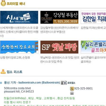
신세계여행사 (샌프란시스코 오클
강상철부동산(산라몬/이스트베이/
김한일 치과(산호세 교
랜드 산호세 산타클라라 한인 여행
샌프란시스코 부동산)
사)
상항 한미장로교회, 손창호
옛날짜장 -샌프란시스코 맛집 /샌프
실리콘밸리 골프아카
란시스코 맛집 추천
골프레슨
풍선 기차 - balloontrain.com (Balloontrain)
508contra costa blvd
925-325-9901
pleasant hill, CA 94523
첫돌(1st birthday) , 웨딩 , 백일 , 교회행사 , 환갑 잔치등등
각종 행사 파티 전문 !!