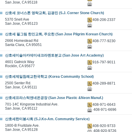
San Jose, CA 95118
산호세 코너스톤 영락교회, 김광진 (S.J. Corner Stone Church)
5370 Snell Ave
408-206-2337
San Jose, CA 95123
산호세 필그림 한인교회, 주요한 (San Jose Pilgrim Korean Church)
2666 Homestead Rd
408-777-9230
Santa Clara, CA 95051
산호세미술아카데미새크라멘토분교 (San Jose Art Academy)
4601 Gatnick Way
916-797-9011
Rocklin, CA 95677
산호세제일침례교한국학교 (Korea Community School)
2500 Senter Rd.
408-289-8871
San Jose, CA 95111
산호세프라스틱앤네온공장 (San Jose Plastic &Neon Manuf.)
701-14C Kingsrow Industrial Ave.
408-971-6643
San Jose, CA 95112
408-971-6696
산호세한미봉사회 (S.J.Ko-Am. Community Service)
1800-B Fruitdale Ave.
408-920-9733
San Jose, CA 95128
408-920-9726