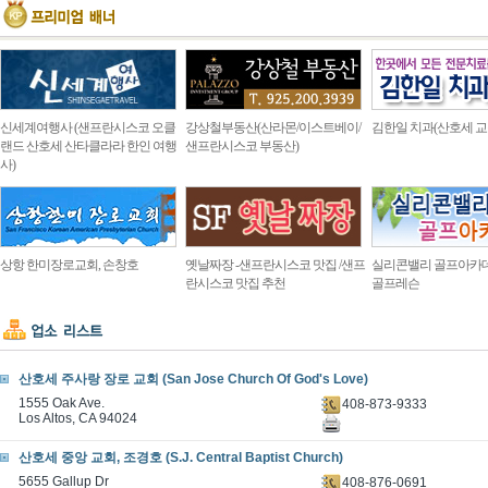
신세계여행사 (샌프란시스코 오클
강상철부동산(산라몬/이스트베이/
김한일 치과(산호세 교
랜드 산호세 산타클라라 한인 여행
샌프란시스코 부동산)
사)
상항 한미장로교회, 손창호
옛날짜장 -샌프란시스코 맛집 /샌프
실리콘밸리 골프아카
란시스코 맛집 추천
골프레슨
산호세 주사랑 장로 교회 (San Jose Church Of God's Love)
1555 Oak Ave.
408-873-9333
Los Altos, CA 94024
산호세 중앙 교회, 조경호 (S.J. Central Baptist Church)
5655 Gallup Dr
408-876-0691