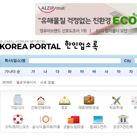
회사(업소)명
City
가나다 순
가
나
다
라
마
바
사
아
자
HOME
>
옐로우페이지
>
사로 정렬