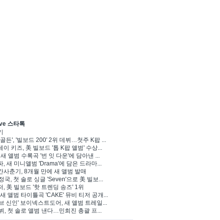
ve 스타톡
기
골든', '빌보드 200' 2위 데뷔…첫주 K팝 ...
이 키즈, 美 빌보드 '톱 K팝 앨범' 수상...
 새 앨범 수록곡 '번 잇 다운'에 담아낸 ...
, 새 미니앨범 'Drama'에 담은 드라마...
사춘기, 8개월 만에 새 앨범 발매
정국, 첫 솔로 싱글 'Seven'으로 美 빌보...
, 美 빌보드 '핫 트렌딩 송즈' 1위
Y, 새 앨범 타이틀곡 'CAKE' 뮤비 티저 공개...
브 신인' 보이넥스트도어, 새 앨범 트레일...
 뷔, 첫 솔로 앨범 낸다…민희진 총괄 프...