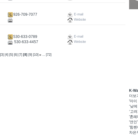
926-709-7077
E-mail
Website
530-633-0789
E-mail
530-633-4457
Website
...
[3]
[4]
[5]
[6]
[7]
[8]
[9]
[10]
[72]
K-W
더보
'마이
‘낮에
‘고려
'혼례
'연인
'힘쎈
차은우