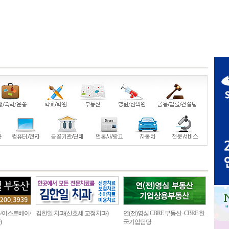
/이스트베이/
김한일 치과(산호세 교정치과)
연(전)영심 CBRE 부동산 -CBRE 한
)
국기업담당