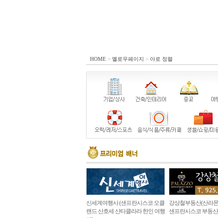
HOME
>
옐로우페이지
>
아로 정렬
신세계여행사 (샌프란시스코 오클
강상철부동산(산라몬
랜드 산호세 산타클라라 한인 여행
샌프란시스코 부동산