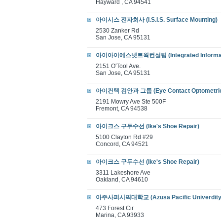
Hayward , CA 94541
아이시스 전자회사 (I.S.I.S. Surface Mounting)
2530 Zanker Rd
San Jose, CA 95131
아이아이에스넷트웍컨설팅 (Integrated Informati
2151 O'Tool Ave.
San Jose, CA 95131
아이컨택 검안과 그룹 (Eye Contact Optometric
2191 Mowry Ave Ste 500F
Fremont, CA 94538
아이크스 구두수선 (Ike's Shoe Repair)
5100 Clayton Rd #29
Concord, CA 94521
아이크스 구두수선 (Ike's Shoe Repair)
3311 Lakeshore Ave
Oakland, CA 94610
아주사퍼시픽대학교 (Azusa Pacific Univerdity
473 Forest Cir
Marina, CA 93933