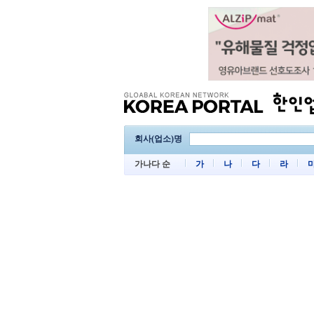
회사(업소)명
가나다 순
가
나
다
라