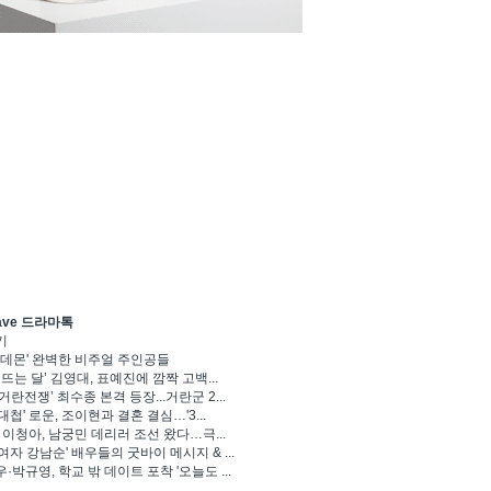
ave 드라마톡
기
 데몬' 완벽한 비주얼 주인공들
 뜨는 달’ 김영대, 표예진에 깜짝 고백...
거란전쟁’ 최수종 본격 등장...거란군 2...
대첩' 로운, 조이현과 결혼 결심…'3...
' 이청아, 남궁민 데리러 조선 왔다…극...
여자 강남순' 배우들의 굿바이 메시지 & ...
·박규영, 학교 밖 데이트 포착 '오늘도 ...