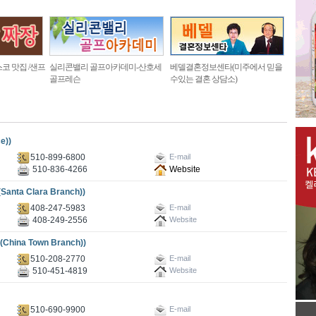
코 맛집 /샌프
실리콘밸리 골프아카데미-산호세
베델결혼정보센타(미주에서 믿을
골프레슨
수있는 결혼 상담소)
e))
510-899-6800
E-mail
510-836-4266
Website
ta Clara Branch))
408-247-5983
E-mail
408-249-2556
Website
ina Town Branch))
510-208-2770
E-mail
510-451-4819
Website
510-690-9900
E-mail