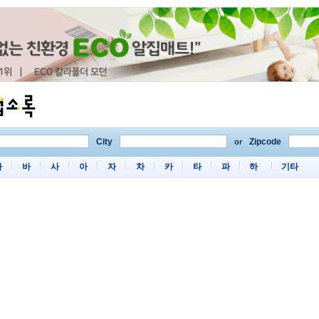
City
Zipcode
or
마
바
사
아
자
차
카
타
파
하
기타