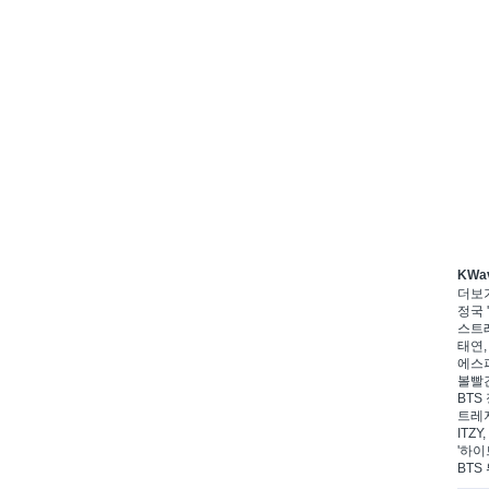
KWa
더보
정국 '
스트레
태연,
에스파
볼빨간
BTS 
트레저
ITZ
'하이
BTS