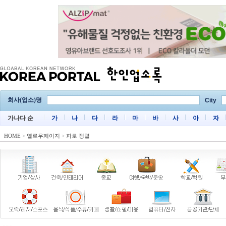
회사(업소)명
City
가나다 순
가
나
다
라
마
바
사
아
자
HOME
>
옐로우페이지
>
파로 정렬