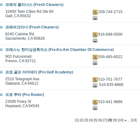
프레쉬 클리너스 (Fresh Cleaners)
10400 Twin Cities Rd Ste 60
209-744-2715
Galt, CA 95632
프레쉬크리너 (Fresh Cleaners)
8240 Calvine Rd.
916-688-0500
Sacramento, CA 95828
프레스노 한미상공회의소 (Fre.Ko-Am Chamber Of Commerce)
902 Fulconmall
559-485-6022
Fresno, CA 93721
프로 골프 아카데미 (Pro Golf Academy)
2510 Telegraph Ave.
510-701-7677
Oakland, CA 94612
510-835-8868
프로 루터 (Pro Rooter)
23585 Foley St
510-441-9886
Hayward, CA 94545
...
[1]
[2]
[3]
[4]
[5]
[6]
[7]
[8]
[9]
[10]
[13]