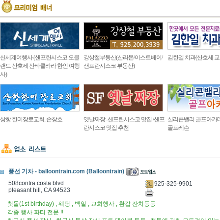
신세계여행사 (샌프란시스코 오클
강상철부동산(산라몬/이스트베이/
김한일 치과(산호세 교
랜드 산호세 산타클라라 한인 여행
샌프란시스코 부동산)
사)
상항 한미장로교회, 손창호
옛날짜장 -샌프란시스코 맛집 /샌프
실리콘밸리 골프아카
란시스코 맛집 추천
골프레슨
풍선 기차 - balloontrain.com (Balloontrain)
508contra costa blvd
925-325-9901
pleasant hill, CA 94523
첫돌(1st birthday) , 웨딩 , 백일 , 교회행사 , 환갑 잔치등등
각종 행사 파티 전문 !!