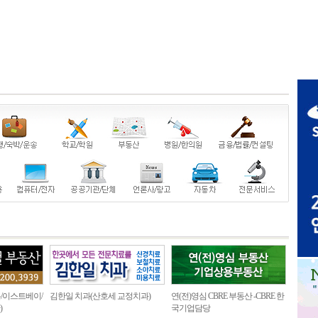
/이스트베이/
김한일 치과(산호세 교정치과)
연(전)영심 CBRE 부동산 -CBRE 한
)
국기업담당