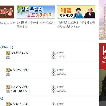
코 맛집 /샌프
실리콘밸리 골프아카데미-산호세
베델결혼정보센타(미주에서 믿을
골프레슨
수있는 결혼 상담소)
 Church)
415-847-6939
E-mail
Website
510-450-0700
E-mail
Website
408-249-7700
E-mail
408-249-7773
Website
g)
510-597-1388
E-mail