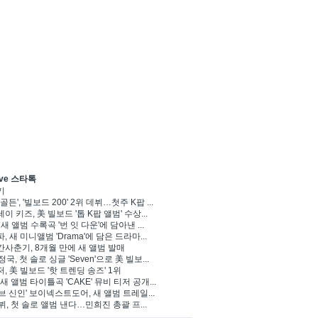
ve 스타톡
기
골든', '빌보드 200' 2위 데뷔…첫주 K팝 ...
이 키즈, 美 빌보드 '톱 K팝 앨범' 수상...
 새 앨범 수록곡 '번 잇 다운'에 담아낸 ...
, 새 미니앨범 'Drama'에 담은 드라마...
사춘기, 8개월 만에 새 앨범 발매
정국, 첫 솔로 싱글 'Seven'으로 美 빌보...
, 美 빌보드 '핫 트렌딩 송즈' 1위
Y, 새 앨범 타이틀곡 'CAKE' 뮤비 티저 공개...
브 신인' 보이넥스트도어, 새 앨범 트레일...
 뷔, 첫 솔로 앨범 낸다…민희진 총괄 프...