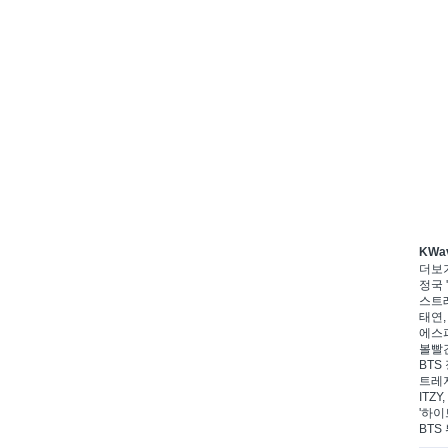
KWa
더보
정국 '
스트레
태연,
에스파
볼빨간
BTS 
트레저
ITZ
'하이
BTS