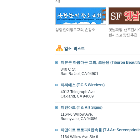
사)
상항 한미장로교회, 손창호
옛날짜장 -샌프란시스
란시스코 맛집 추천
티뷰론 아름다운 교회, 조웅원 (Tiburon Beautiful
840 C St
San Rafael, CA 94901
티씨에스 (T.C.S Wireless)
4013 Telegraph Ave
Oakland, CA 94609
티앤아트 (T & Art Signs)
1164-6 Willow Ave.
Sunnyvale, CA 94086
티앤아트 트로피&판촉물 (T &Art Screenprintin
1164 Willow Ave Ste 6