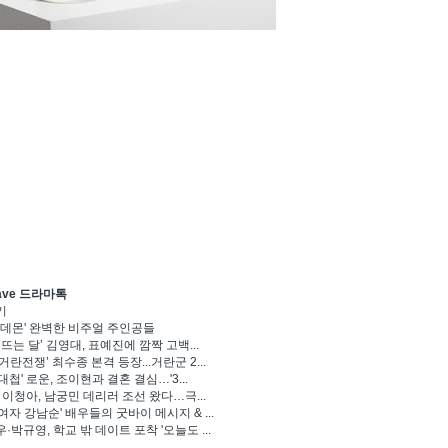
ave 드라마톡
기
 데몬' 완벽한 비주얼 주인공들
 뜨는 달’ 김영대, 표예진에 깜짝 고백...
거란전쟁’ 최수종 본격 등장...거란군 2...
대첩' 로운, 조이현과 결혼 결심…'3...
' 이청아, 남궁민 데리러 조선 왔다…극...
여자 강남순' 배우들의 굿바이 메시지 & ...
·박규영, 학교 밖 데이트 포착 '오늘도 ...