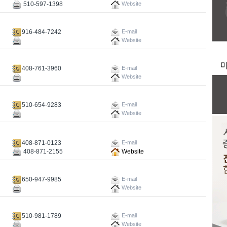
510-597-1398
Website
916-484-7242
E-mail
Website
408-761-3960
E-mail
Website
510-654-9283
E-mail
Website
408-871-0123
E-mail
408-871-2155
Website
650-947-9985
E-mail
Website
510-981-1789
E-mail
Website