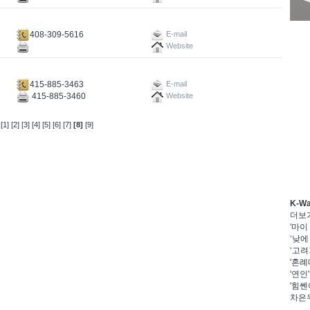
408-309-5616
E-mail
Website
415-885-3463
E-mail
415-885-3460
Website
[1]
[2]
[3]
[4]
[5]
[6]
[7]
[8]
[9]
K-W
더보
'마이
‘낮에
‘고려
'혼례
'연인
'힘쎈
차은우