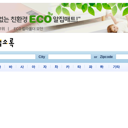
City
Zipcode
or
마
바
사
아
자
차
카
타
파
하
기타