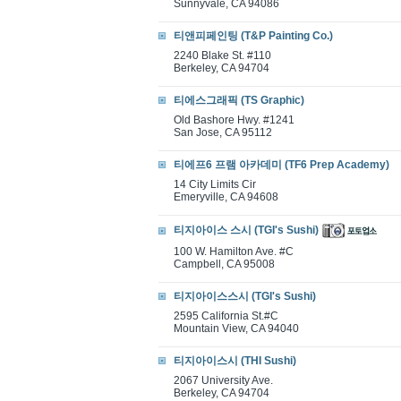
Sunnyvale, CA 94086
티앤피페인팅 (T&P Painting Co.)
2240 Blake St. #110
Berkeley, CA 94704
티에스그래픽 (TS Graphic)
Old Bashore Hwy. #1241
San Jose, CA 95112
티에프6 프램 아카데미 (TF6 Prep Academy)
14 City Limits Cir
Emeryville, CA 94608
티지아이스 스시 (TGI's Sushi)
100 W. Hamilton Ave. #C
Campbell, CA 95008
티지아이스스시 (TGI's Sushi)
2595 California St.#C
Mountain View, CA 94040
티지아이스시 (THI Sushi)
2067 University Ave.
Berkeley, CA 94704