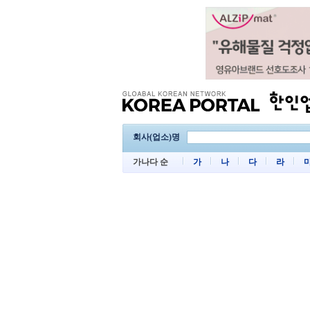
회사(업소)명
가나다 순
가
나
다
라