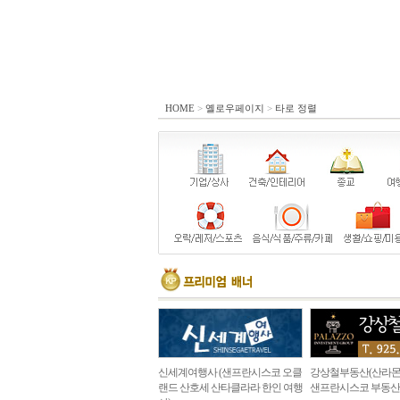
HOME
>
옐로우페이지
>
타로 정렬
신세계여행사 (샌프란시스코 오클
강상철부동산(산라몬
랜드 산호세 산타클라라 한인 여행
샌프란시스코 부동산