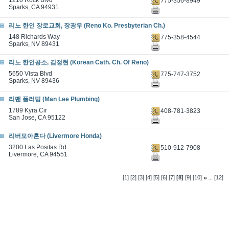
1210 Rock Blvd
775-356-8949
Sparks, CA 94931
리노 한인 장로교회, 장광우 (Reno Ko. Presbyterian Ch.)
148 Richards Way
775-358-4544
Sparks, NV 89431
리노 한인공소, 김정현 (Korean Cath. Ch. Of Reno)
5650 Vista Blvd
775-747-3752
Sparks, NV 89436
리맨 플러밍 (Man Lee Plumbing)
1789 Kyra Cir
408-781-3823
San Jose, CA 95122
리버모아혼다 (Livermore Honda)
3200 Las Positas Rd
510-912-7908
Livermore, CA 94551
...
[1]
[2]
[3]
[4]
[5]
[6]
[7]
[8]
[9]
[10]
[12]