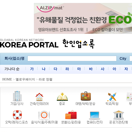
회사(업소)명
City
가나다 순
가
나
다
라
마
바
사
아
자
HOME
>
옐로우페이지
>
라로 정렬