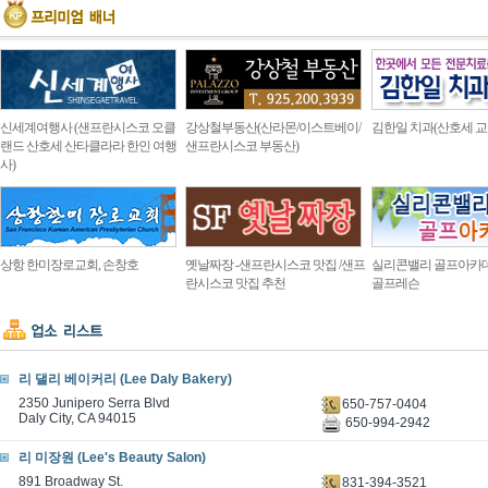
신세계여행사 (샌프란시스코 오클
강상철부동산(산라몬/이스트베이/
김한일 치과(산호세 교
랜드 산호세 산타클라라 한인 여행
샌프란시스코 부동산)
사)
상항 한미장로교회, 손창호
옛날짜장 -샌프란시스코 맛집 /샌프
실리콘밸리 골프아카
란시스코 맛집 추천
골프레슨
리 댈리 베이커리 (Lee Daly Bakery)
2350 Junipero Serra Blvd
650-757-0404
Daly City, CA 94015
650-994-2942
리 미장원 (Lee's Beauty Salon)
891 Broadway St.
831-394-3521