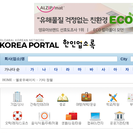
회사(업소)명
City
가나다 순
가
나
다
라
마
바
사
아
자
HOME
>
옐로우페이지
>
기타 정렬