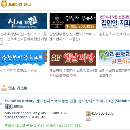
신세계여행사 (샌프란시스코 오클
강상철부동산(산라몬/이스트베이/
김한일 치과(산호세 교
랜드 산호세 산타클라라 한인 여행
샌프란시스코 부동산)
사)
상항 한미장로교회, 손창호
옛날짜장 -샌프란시스코 맛집 /샌프
실리콘밸리 골프아카
란시스코 맛집 추천
골프레슨
StellaKim Artistry |샌프란시스코 속눈썹 연장, 샌프란시스코 메이크업 (StellaKim A
595 Buckingham Way, 4th FL Suite 432
415-350-1265
San Francisco, CA 94132
샌프란시스코 속눈썹 연장, 샌프란시스코 메이크업