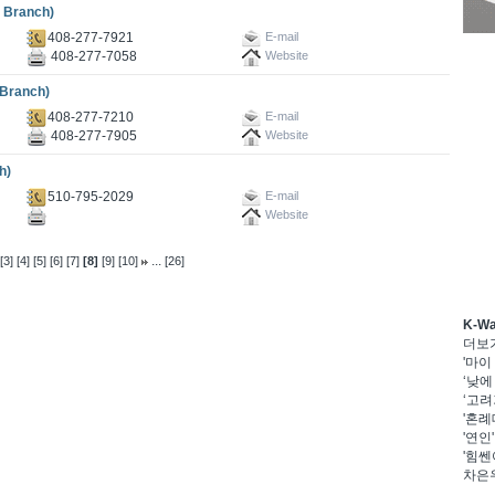
Branch)
408-277-7921
E-mail
408-277-7058
Website
ranch)
408-277-7210
E-mail
408-277-7905
Website
h)
510-795-2029
E-mail
Website
...
[3]
[4]
[5]
[6]
[7]
[8]
[9]
[10]
[26]
K-W
더보
'마이
‘낮에
‘고려
'혼례
'연인
'힘쎈
차은우