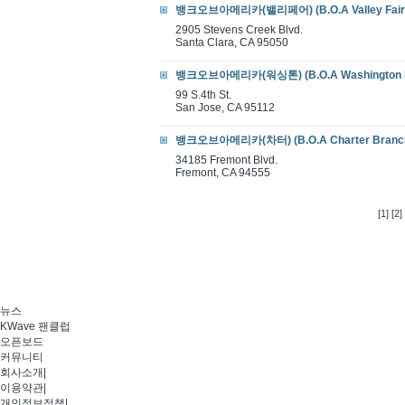
뱅크오브아메리카(밸리페어) (B.O.A Valley Fair 
2905 Stevens Creek Blvd.
Santa Clara, CA 95050
뱅크오브아메리카(워싱톤) (B.O.A Washington B
99 S.4th St.
San Jose, CA 95112
뱅크오브아메리카(차터) (B.O.A Charter Branc
34185 Fremont Blvd.
Fremont, CA 94555
[1]
[2]
뉴스
KWave 팬클럽
오픈보드
커뮤니티
회사소개
|
이용약관
|
개인정보정책
|