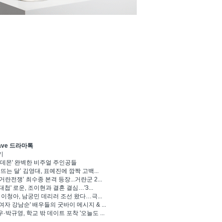
ave 드라마톡
기
 데몬' 완벽한 비주얼 주인공들
 뜨는 달’ 김영대, 표예진에 깜짝 고백...
거란전쟁’ 최수종 본격 등장...거란군 2...
대첩' 로운, 조이현과 결혼 결심…'3...
' 이청아, 남궁민 데리러 조선 왔다…극...
여자 강남순' 배우들의 굿바이 메시지 & ...
·박규영, 학교 밖 데이트 포착 '오늘도 ...