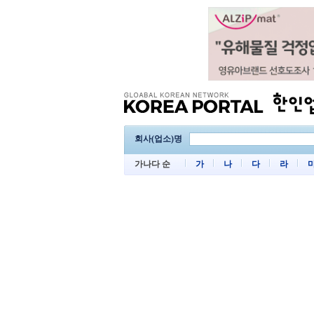
회사(업소)명
가나다 순
가
나
다
라