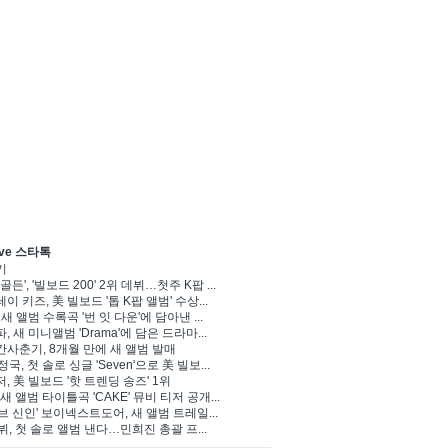
ve 스타톡
기
골든', '빌보드 200' 2위 데뷔…첫주 K팝 ...
이 키즈, 美 빌보드 '톱 K팝 앨범' 수상...
 새 앨범 수록곡 '번 잇 다운'에 담아낸 ...
, 새 미니앨범 'Drama'에 담은 드라마...
사춘기, 8개월 만에 새 앨범 발매
정국, 첫 솔로 싱글 'Seven'으로 美 빌보...
, 美 빌보드 '핫 트렌딩 송즈' 1위
Y, 새 앨범 타이틀곡 'CAKE' 뮤비 티저 공개...
브 신인' 보이넥스트도어, 새 앨범 트레일...
 뷔, 첫 솔로 앨범 낸다…민희진 총괄 프...