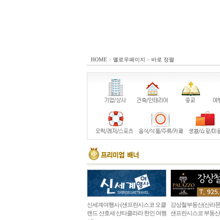
HOME
>
옐로우페이지
>
바로 정렬
신세계여행사 (샌프란시스코 오클
강상철부동산(산라몬
랜드 산호세 산타클라라 한인 여행
샌프란시스코 부동산