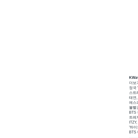
KWa
더보
정국 '
스트레
태연,
에스파
볼빨간
BTS 
트레저
ITZ
'하이
BTS