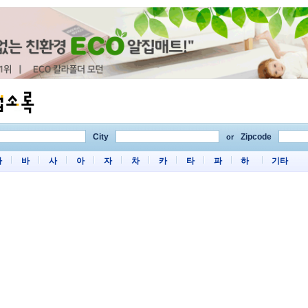
City
Zipcode
or
마
바
사
아
자
차
카
타
파
하
기타