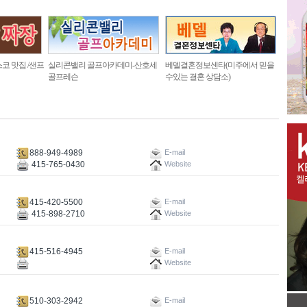
코 맛집 /샌프
실리콘밸리 골프아카데미-산호세
베델결혼정보센타(미주에서 믿을
골프레슨
수있는 결혼 상담소)
888-949-4989
E-mail
415-765-0430
Website
415-420-5500
E-mail
415-898-2710
Website
415-516-4945
E-mail
Website
510-303-2942
E-mail