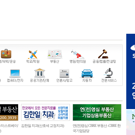
/이스트베이/
김한일 치과(산호세 교정치과)
연(전)영심 CBRE 부동산 -CBRE 한
)
국기업담당