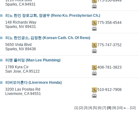
1210 Rock Blvd
775-356-8949
Sparks, CA 94931
리노 한인 장로교회, 장광우 (Reno Ko. Presbyterian Ch.)
148 Richards Way
775-358-4544
Sparks, NV 89431
리노 한인공소, 김정현 (Korean Cath. Ch. Of Reno)
5650 Vista Blvd
775-747-3752
Sparks, NV 89436
리맨 플러밍 (Man Lee Plumbing)
1789 Kyra Cir
408-781-3823
San Jose, CA 95122
리버모아혼다 (Livermore Honda)
3200 Las Positas Rd
510-912-7908
Livermore, CA 94551
...
[1]
[2]
[3]
[4]
[5]
[6]
[7]
[8]
[9]
[10]
[12]