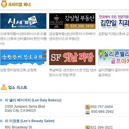
신세계여행사 (샌프란시스코 오클
강상철부동산(산라몬/이스트베이/
김한일 치과(산호세 교
랜드 산호세 산타클라라 한인 여행
샌프란시스코 부동산)
사)
상항 한미장로교회, 손창호
옛날짜장 -샌프란시스코 맛집 /샌프
실리콘밸리 골프아카
란시스코 맛집 추천
골프레슨
리 댈리 베이커리 (Lee Daly Bakery)
2350 Junipero Serra Blvd
650-757-0404
Daly City, CA 94015
650-994-2942
리 미장원 (Lee's Beauty Salon)
891 Broadway St.
831-394-3521