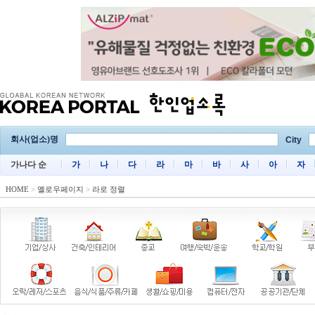
회사(업소)명
City
가나다 순
가
나
다
라
마
바
사
아
자
HOME
>
옐로우페이지
>
라로 정렬