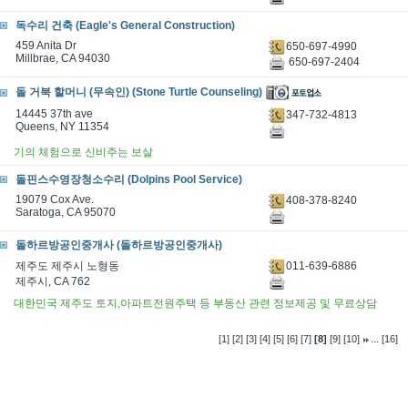
독수리 건축 (Eagle's General Construction)
459 Anita Dr
650-697-4990
Millbrae, CA 94030
650-697-2404
돌 거북 할머니 (무속인) (Stone Turtle Counseling)
14445 37th ave
347-732-4813
Queens, NY 11354
기의 체험으로 신비주는 보살
돌핀스수영장청소수리 (Dolpins Pool Service)
19079 Cox Ave.
408-378-8240
Saratoga, CA 95070
돌하르방공인중개사 (돌하르방공인중개사)
011-639-6886
제주도 제주시 노형동
제주시, CA 762
대한민국 제주도 토지,아파트전원주택 등 부동산 관련 정보제공 및 무료상담
...
[1]
[2]
[3]
[4]
[5]
[6]
[7]
[8]
[9]
[10]
[16]