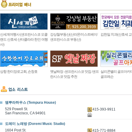
신세계여행사 (샌프란시스코 오클
강상철부동산(산라몬/이스트베이/
김한일 치과(산호세 교
랜드 산호세 산타클라라 한인 여행
샌프란시스코 부동산)
사)
상항 한미장로교회, 손창호
옛날짜장 -샌프란시스코 맛집 /샌프
실리콘밸리 골프아카
란시스코 맛집 추천
골프레슨
뎀뿌라하우스 (Tempura House)
529 Powell St.
415-393-9911
San Francisco, CA 94901
도레미 노래방 (Doremi Music Studio)
1604 Post St.
415-771-8884