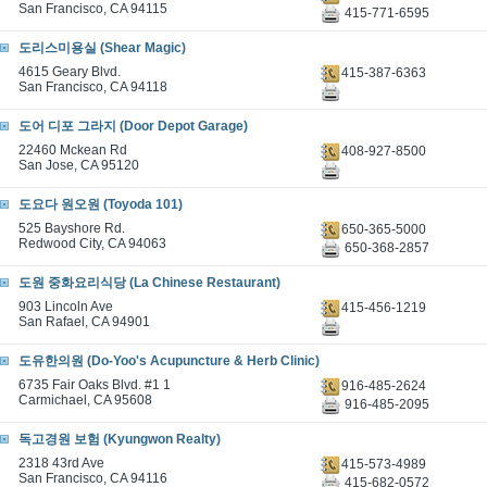
San Francisco, CA 94115
415-771-6595
도리스미용실 (Shear Magic)
4615 Geary Blvd.
415-387-6363
San Francisco, CA 94118
도어 디포 그라지 (Door Depot Garage)
22460 Mckean Rd
408-927-8500
San Jose, CA 95120
도요다 원오원 (Toyoda 101)
525 Bayshore Rd.
650-365-5000
Redwood City, CA 94063
650-368-2857
도원 중화요리식당 (La Chinese Restaurant)
903 Lincoln Ave
415-456-1219
San Rafael, CA 94901
도유한의원 (Do-Yoo's Acupuncture & Herb Clinic)
6735 Fair Oaks Blvd. #1 1
916-485-2624
Carmichael, CA 95608
916-485-2095
독고경원 보험 (Kyungwon Realty)
2318 43rd Ave
415-573-4989
San Francisco, CA 94116
415-682-0572