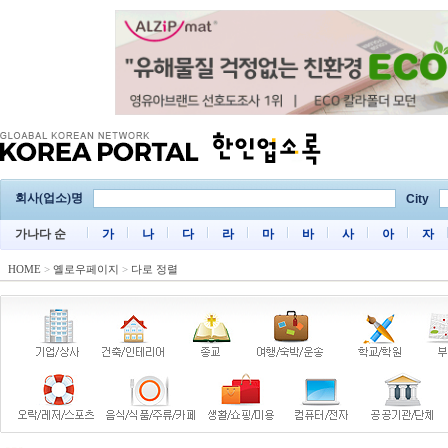
회사(업소)명
City
가나다 순
가
나
다
라
마
바
사
아
자
HOME
>
옐로우페이지
>
다로 정렬