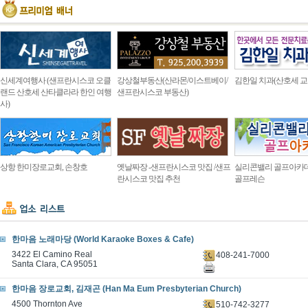
신세계여행사 (샌프란시스코 오클
강상철부동산(산라몬/이스트베이/
김한일 치과(산호세 교
랜드 산호세 산타클라라 한인 여행
샌프란시스코 부동산)
사)
상항 한미장로교회, 손창호
옛날짜장 -샌프란시스코 맛집 /샌프
실리콘밸리 골프아카
란시스코 맛집 추천
골프레슨
한마음 노래마당 (World Karaoke Boxes & Cafe)
3422 El Camino Real
408-241-7000
Santa Clara, CA 95051
한마음 장로교회, 김재곤 (Han Ma Eum Presbyterian Church)
4500 Thornton Ave
510-742-3277