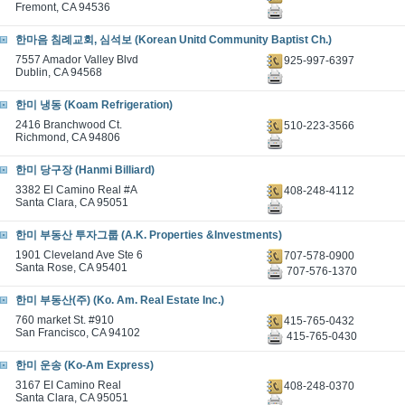
Fremont, CA 94536
한마음 침례교회, 심석보 (Korean Unitd Community Baptist Ch.)
7557 Amador Valley Blvd
925-997-6397
Dublin, CA 94568
한미 냉동 (Koam Refrigeration)
2416 Branchwood Ct.
510-223-3566
Richmond, CA 94806
한미 당구장 (Hanmi Billiard)
3382 El Camino Real #A
408-248-4112
Santa Clara, CA 95051
한미 부동산 투자그룹 (A.K. Properties &Investments)
1901 Cleveland Ave Ste 6
707-578-0900
Santa Rose, CA 95401
707-576-1370
한미 부동산(주) (Ko. Am. Real Estate Inc.)
760 market St. #910
415-765-0432
San Francisco, CA 94102
415-765-0430
한미 운송 (Ko-Am Express)
3167 EI Camino Real
408-248-0370
Santa Clara, CA 95051