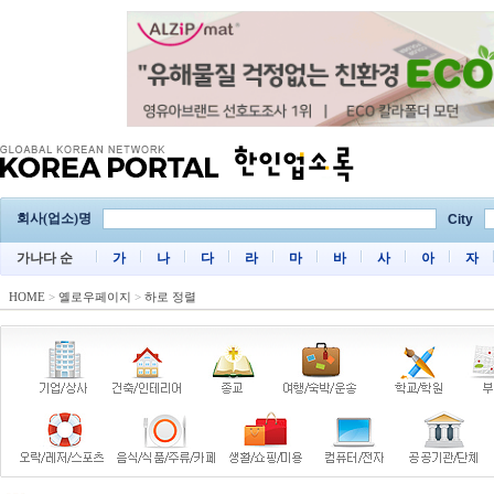
회사(업소)명
City
가나다 순
가
나
다
라
마
바
사
아
자
HOME
>
옐로우페이지
>
하로 정렬