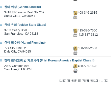
한미 위성 (Ganmi Satellite)
3418 EI Camino Real Ste 202
408-346-2615
Santa Clara, CA 95051
한미 유리 (golden State Glass)
3733 Geary Blvd
415-386-7000
San Francisco, CA 94118
415-387-3312
한미 집수리 (Hanmi Plumbing)
774 Sky Line Dr
650-348-2588
Daly City, CA 94015
한미 침례교회.밥 가르시아 (Frist Korean America Baptist Church)
2030 Camden Ave
408-559-1626
San Jose, CA 95124
...
[1]
[2]
[3]
[4]
[5]
[6]
[7]
[8]
[9]
[10]
[22]