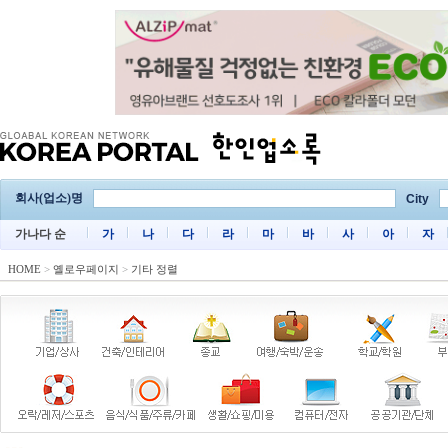
회사(업소)명
City
가나다 순
가
나
다
라
마
바
사
아
자
HOME
>
옐로우페이지
>
기타 정렬