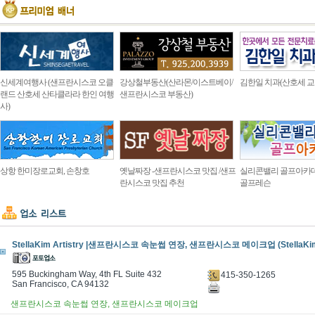
신세계여행사 (샌프란시스코 오클
강상철부동산(산라몬/이스트베이/
김한일 치과(산호세 교
랜드 산호세 산타클라라 한인 여행
샌프란시스코 부동산)
사)
상항 한미장로교회, 손창호
옛날짜장 -샌프란시스코 맛집 /샌프
실리콘밸리 골프아카
란시스코 맛집 추천
골프레슨
StellaKim Artistry |샌프란시스코 속눈썹 연장, 샌프란시스코 메이크업 (StellaKim A
595 Buckingham Way, 4th FL Suite 432
415-350-1265
San Francisco, CA 94132
샌프란시스코 속눈썹 연장, 샌프란시스코 메이크업