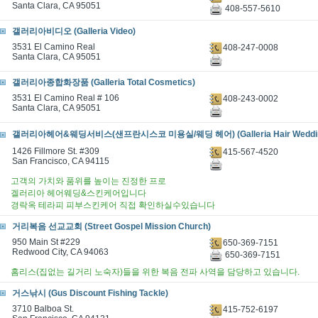
Santa Clara, CA 95051
408-557-5610
갤러리아비디오 (Galleria Video)
3531 El Camino Real
408-247-0008
Santa Clara, CA 95051
갤러리아종합화장품 (Galleria Total Cosmetics)
3531 El Camino Real # 106
408-243-0002
Santa Clara, CA 95051
갤러리아헤어&웨딩서비스(샌프란시스코 미용실/웨딩 헤어) (Galleria Hair Weddi
1426 Fillmore St. #309
415-567-4520
San Francisco, CA 94115
고객의 가치와 품위를 높이는 진정한 프로
겔러리아 헤어웨딩&스킨케어입니다
경락옥 테라피 피부스킨케어 직접 확인하실수있습니다
거리복음 선교교회 (Street Gospel Mission Church)
950 Main St #229
650-369-7151
Redwood City, CA 94063
650-369-7151
홈리스(집없는 길거리 노숙자)들을 위한 복음 전파 사역을 담당하고 있습니다.
거스낚시 (Gus Discount Fishing Tackle)
3710 Balboa St.
415-752-6197