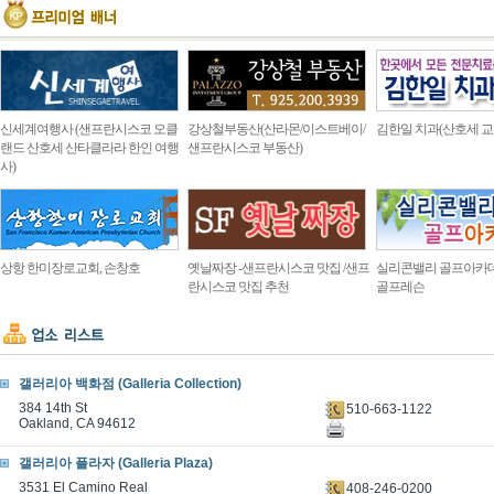
신세계여행사 (샌프란시스코 오클
강상철부동산(산라몬/이스트베이/
김한일 치과(산호세 교
랜드 산호세 산타클라라 한인 여행
샌프란시스코 부동산)
사)
상항 한미장로교회, 손창호
옛날짜장 -샌프란시스코 맛집 /샌프
실리콘밸리 골프아카
란시스코 맛집 추천
골프레슨
갤러리아 백화점 (Galleria Collection)
384 14th St
510-663-1122
Oakland, CA 94612
갤러리아 플라자 (Galleria Plaza)
3531 El Camino Real
408-246-0200