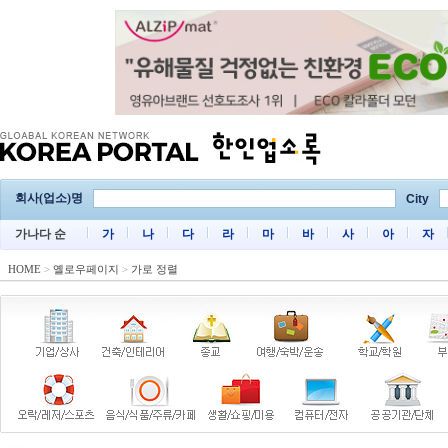
회사(업소)명
City
가나다 순
가
나
다
라
마
바
사
아
자
HOME
>
옐로우페이지
>
가로 정렬