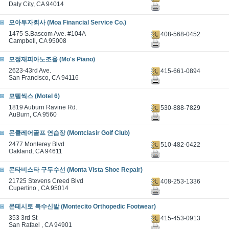
Daly City, CA 94014
모아투자회사 (Moa Financial Service Co.)
1475 S.Bascom Ave. #104A
408-568-0452
Campbell, CA 95008
모정재피아노조율 (Mo's Piano)
2623-43rd Ave.
415-661-0894
San Francisco, CA 94116
모텔씩스 (Motel 6)
1819 Auburn Ravine Rd.
530-888-7829
AuBurn, CA 9560
몬클레어골프 연습장 (Montclasir Golf Club)
2477 Monterey Blvd
510-482-0422
Oakland, CA 94611
몬타비스타 구두수선 (Monta Vista Shoe Repair)
21725 Stevens Creed Blvd
408-253-1336
Cupertino , CA 95014
몬테시토 특수신발 (Montecito Orthopedic Footwear)
353 3rd St
415-453-0913
San Rafael , CA 94901