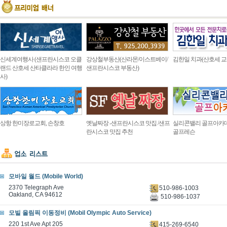
신세계여행사 (샌프란시스코 오클
강상철부동산(산라몬/이스트베이/
김한일 치과(산호세 교
랜드 산호세 산타클라라 한인 여행
샌프란시스코 부동산)
사)
상항 한미장로교회, 손창호
옛날짜장 -샌프란시스코 맛집 /샌프
실리콘밸리 골프아카
란시스코 맛집 추천
골프레슨
모바일 월드 (Mobile World)
2370 Telegraph Ave
510-986-1003
Oakland, CA 94612
510-986-1037
모빌 올림픽 이동정비 (Mobil Olympic Auto Service)
220 1st Ave Apt 205
415-269-6540