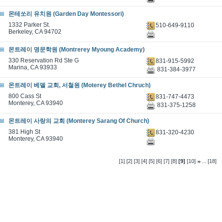
몬테쏘리 유치원 (Garden Day Montessori)
1332 Parker St.
510-649-9110
Berkeley, CA 94702
몬트레이 명문학원 (Montrerey Myoung Academy)
330 Reservation Rd Ste G
831-915-5992
Marina, CA 93933
831-384-3977
몬트레이 베델 교회, 서철원 (Moterey Bethel Chruch)
800 Cass St
831-747-4473
Monterey, CA 93940
831-375-1258
몬트레이 사랑의 교회 (Monterey Sarang Of Church)
381 High St
831-320-4230
Monterey, CA 93940
...
[1]
[2]
[3]
[4]
[5]
[6]
[7]
[8]
[9]
[10]
[18]