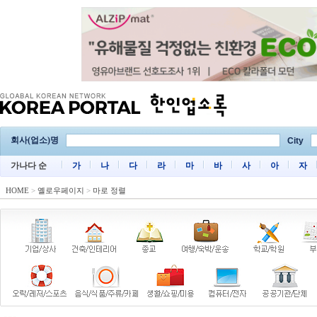
회사(업소)명
City
가나다 순
가
나
다
라
마
바
사
아
자
HOME
>
옐로우페이지
>
마로 정렬