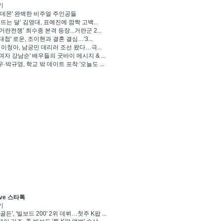
기
 데몬' 완벽한 비주얼 주인공들
 뜨는 달’ 김영대, 표예진에 깜짝 고백...
거란전쟁’ 최수종 본격 등장...거란군 2...
대첩' 로운, 조이현과 결혼 결심…'3...
' 이청아, 남궁민 데리러 조선 왔다…극...
여자 강남순' 배우들의 굿바이 메시지 & ...
·박규영, 학교 밖 데이트 포착 '오늘도 ...
ve 스타톡
기
골든', '빌보드 200' 2위 데뷔…첫주 K팝 ...