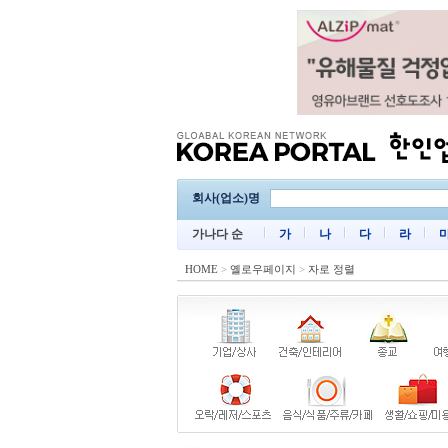
회사(업소)명
가나다 순
가
나
다
라
HOME
>
옐로우페이지
>
자로 정렬