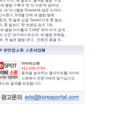
이 키즈, 美 빌보드 '톱 K팝 앨범' 수상...
 새 앨범 수록곡 '번 잇 다운'에 담아낸 ...
, 새 미니앨범 'Drama'에 담은 드라마...
사춘기, 8개월 만에 새 앨범 발매
정국, 첫 솔로 싱글 'Seven'으로 美 빌보...
, 美 빌보드 '핫 트렌딩 송즈' 1위
Y, 새 앨범 타이틀곡 'CAKE' 뮤비 티저 공개...
브 신인' 보이넥스트도어, 새 앨범 트레일...
 뷔, 첫 솔로 앨범 낸다…민희진 총괄 프...
아이비스팟
415-828-4764
품격을 높여주는 웹사이트를 아이비
스팟에서 전문가에게 맡기십시오.
족스런 결과를 보장합니다.