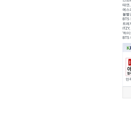
스트레
태연,
에스파
볼빨간
BTS 
트레저
ITZ
'하이
BTS
만