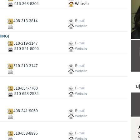
916-368-8304
Website
408-313-3814
E-mail
Website
ING)
510-219-3147
E-mail
510-521-8090
Website
510-219-3147
E-mail
Website
510-654-7700
E-mail
510-658-2534
Website
408-241-9069
E-mail
Website
510-658-8995
E-mail
Website