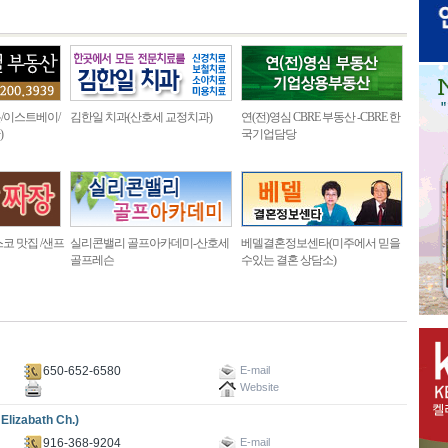
/이스트베이/
김한일 치과(산호세 교정치과)
연(전)영심 CBRE 부동산 -CBRE 한
)
국기업담당
코 맛집 /샌프
실리콘밸리 골프아카데미-산호세
베델결혼정보센타(미주에서 믿을
골프레슨
수있는 결혼 상담소)
650-652-6580
E-mail
Website
zabath Ch.)
916-368-9204
E-mail