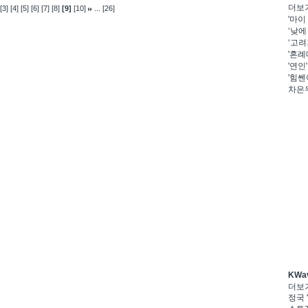
더보
...
[3]
[4]
[5]
[6]
[7]
[8]
[9]
[10]
[26]
'마이
‘낮에
‘고려
'혼례
'연인
'힘쎈
차은우
KWa
더보
정국 '