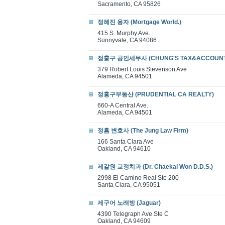
Sacramento, CA 95826
정혜진 융자 (Mortgage World.)
415 S. Murphy Ave.
Sunnyvale, CA 94086
정홍구 공인세무사 (CHUNG'S TAX&ACCOUNT
379 Robert Louis Stevenson Ave
Alameda, CA 94501
정홍구부동산 (PRUDENTIAL CA REALTY)
660-A Central Ave.
Alameda, CA 94501
정흠 변호사 (The Jung Law Firm)
166 Santa Clara Ave
Oakland, CA 94610
제갈원 교정치과 (Dr. Chaekal Won D.D.S.)
2998 El Camino Real Ste 200
Santa Clara, CA 95051
제구어 노래방 (Jaguar)
4390 Telegraph Ave Ste C
Oakland, CA 94609