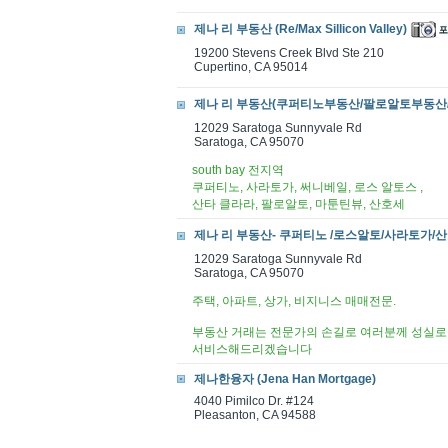
제나 리 부동산 (Re/Max Sillicon Valley)
19200 Stevens Creek Blvd Ste 210
Cupertino, CA 95014
제나 리 부동산(쿠퍼티노부동산/팔로알토부동산/로스알토부
12029 Saratoga Sunnyvale Rd
Saratoga, CA 95070
south bay 전지역
쿠퍼티노, 사라토가, 써니베일, 로스 알토스 ,
산타 클라라, 팔로알토, 마툰틴뷰, 산호세
제나 리 부동산- 쿠퍼티노 /로스알토/사라토가/산호세 (j
12029 Saratoga Sunnyvale Rd
Saratoga, CA 95070
주택, 아파트, 상가, 비지니스 매매전문.
부동산 거래는 전문가의 손길로 여러분께 성실로
서비스해드리겠습니다
제나한융자 (Jena Han Mortgage)
4040 Pimilco Dr. #124
Pleasanton, CA 94588