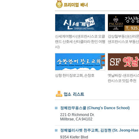
신세계여행사 (샌프란시스코 오클
강상철부동산(산라몬
랜드 산호세 산타클라라 한인 여행
샌프란시스코 부동산
사)
상항 한미장로교회, 손창호
옛날짜장 -샌프란시스
란시스코 맛집 추천
정혜란무용스쿨 (Chung's Dance School)
221-D Richmond Dr.
Millbrae, CA 94102
정혜엘리사벳 천주교회, 김정현 (St. Jeong-Hae Eli
9354 Kiefer Blvd