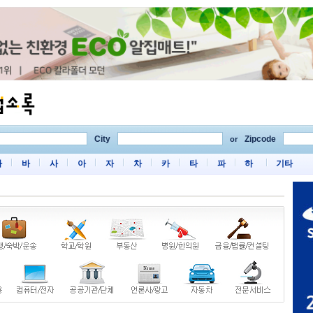
City
Zipcode
or
마
바
사
아
자
차
카
타
파
하
기타