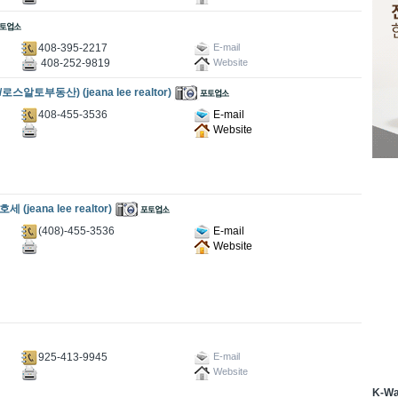
408-395-2217
E-mail
408-252-9819
Website
동산) (jeana lee realtor)
408-455-3536
E-mail
Website
eana lee realtor)
(408)-455-3536
E-mail
Website
925-413-9945
E-mail
Website
K-W