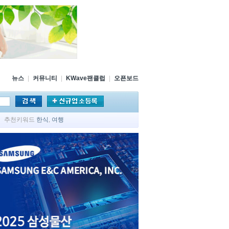
뉴스
|
커뮤니티
|
KWave팬클럽
|
오픈보드
추천키워드
한식
,
여행