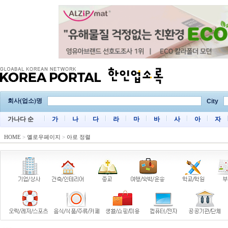
회사(업소)명
City
가나다 순
가
나
다
라
마
바
사
아
자
HOME
>
옐로우페이지
>
아로 정렬