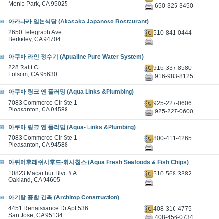
Menlo Park, CA 95025
650-325-3450
아카사카 일본식당 (Akasaka Japanese Restaurant)
2650 Telegraph Ave
510-841-0444
Berkeley, CA 94704
아쿠아 라인 정수기 (Apualine Pure Water System)
228 Raitt Ct
916-337-8580
Folsom, CA 95630
916-983-8125
아쿠아 링크 앤 플러밍 (Aqua Links &Plumbing)
7083 Commerce Cir Ste 1
925-227-0606
Pleasanton, CA 94588
925-227-0600
아쿠아 링크 앤 플러밍 (Aqua- Links &Plumbing)
7083 Commerce Cir Ste 1
800-411-4265
Pleasanton, CA 94588
아퀴어후래쉬시후드-휘시칩스 (Aqua Fresh Seafoods & Fish Chips)
10823 Macarthur Blvd # A
510-568-3382
Oakland, CA 94605
아키탑 종합 건축 (Architop Construction)
4451 Renaissance Dr Apt 536
408-316-4775
San Jose, CA 95134
408-456-0734