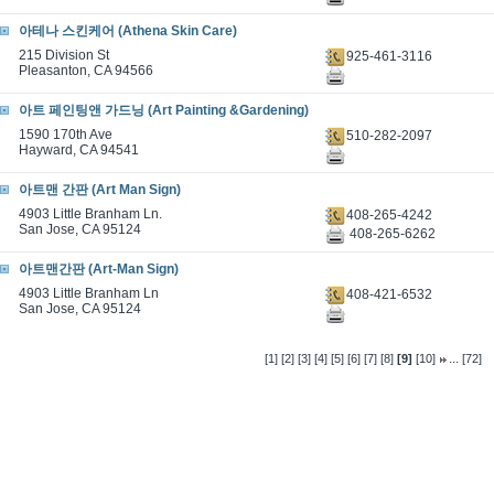
아테나 스킨케어 (Athena Skin Care)
215 Division St
925-461-3116
Pleasanton, CA 94566
아트 페인팅앤 가드닝 (Art Painting &Gardening)
1590 170th Ave
510-282-2097
Hayward, CA 94541
아트맨 간판 (Art Man Sign)
4903 Little Branham Ln.
408-265-4242
San Jose, CA 95124
408-265-6262
아트맨간판 (Art-Man Sign)
4903 Little Branham Ln
408-421-6532
San Jose, CA 95124
...
[1]
[2]
[3]
[4]
[5]
[6]
[7]
[8]
[9]
[10]
[72]