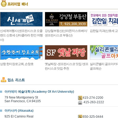
신세계여행사 (샌프란시스코 오클
강상철부동산(산라몬/이스트베이/
김한일 치과(산호세 교
랜드 산호세 산타클라라 한인 여행
샌프란시스코 부동산)
사)
상항 한미장로교회, 손창호
옛날짜장 -샌프란시스코 맛집 /샌프
실리콘밸리 골프아카
란시스코 맛집 추천
골프레슨
아카데미 예술대학 (Academy Of Art University)
79 New Montgomery St
415-274-2200
San Francisco, CA 94105
415-263-2222
아카사카 (Akasaka)
925 El Camino Real
650-325-0444