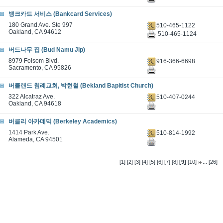
뱅크카드 서비스 (Bankcard Services)
180 Grand Ave. Ste 997
510-465-1122
Oakland, CA 94612
510-465-1124
버드나무 집 (Bud Namu Jip)
8979 Folsom Blvd.
916-366-6698
Sacramento, CA 95826
버클랜드 침례교회, 박현철 (Bekland Bapitist Church)
322 Alcatraz Ave.
510-407-0244
Oakland, CA 94618
버클리 아카데믹 (Berkeley Academics)
1414 Park Ave.
510-814-1992
Alameda, CA 94501
...
[1]
[2]
[3]
[4]
[5]
[6]
[7]
[8]
[9]
[10]
[26]