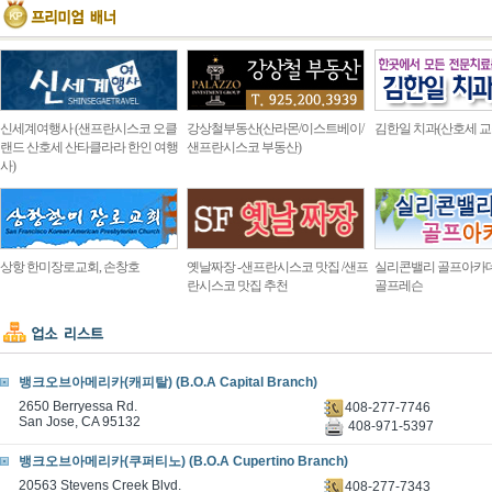
신세계여행사 (샌프란시스코 오클
강상철부동산(산라몬/이스트베이/
김한일 치과(산호세 교
랜드 산호세 산타클라라 한인 여행
샌프란시스코 부동산)
사)
상항 한미장로교회, 손창호
옛날짜장 -샌프란시스코 맛집 /샌프
실리콘밸리 골프아카
란시스코 맛집 추천
골프레슨
뱅크오브아메리카(캐피탈) (B.O.A Capital Branch)
2650 Berryessa Rd.
408-277-7746
San Jose, CA 95132
408-971-5397
뱅크오브아메리카(쿠퍼티노) (B.O.A Cupertino Branch)
20563 Stevens Creek Blvd.
408-277-7343