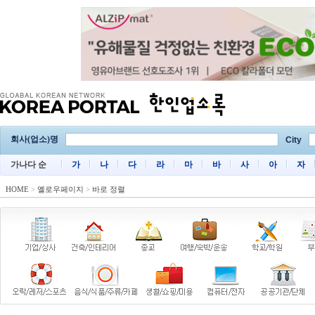
회사(업소)명
City
가나다 순
가
나
다
라
마
바
사
아
자
HOME
>
옐로우페이지
>
바로 정렬